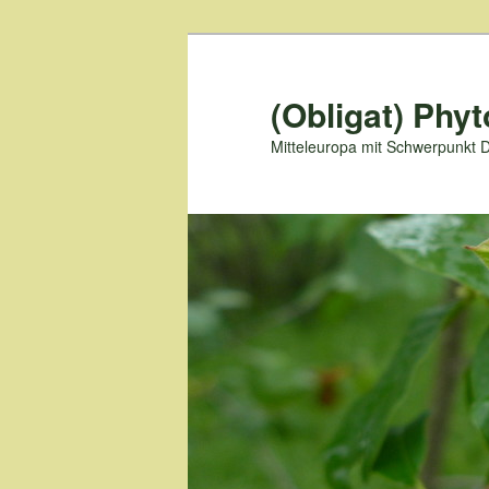
Zum
primären
Inhalt
(Obligat) Phyt
springen
Mitteleuropa mit Schwerpunkt 