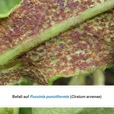
Befall auf
Puccinia punctiformis
(
Cirsium arvense
)