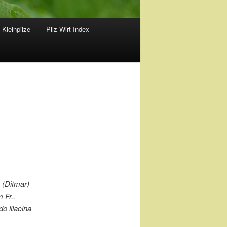
 Kleinpilze
Pilz-Wirt-Index
 (Ditmar)
 Fr.,
o lilacina