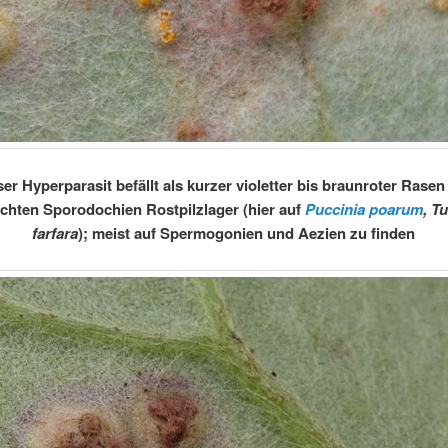
ser Hyperparasit befällt als kurzer violetter bis braunroter Rasen
achten Sporodochien Rostpilzlager (hier auf
Puccinia poarum
, T
farfara
); meist auf Spermogonien und Aezien zu finden