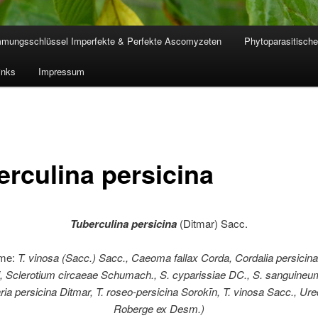
mmungsschlüssel Imperfekte & Perfekte Ascomyzeten
Phytoparasitische
inks
Impressum
erculina persicina
Tuberculina persicina
(Ditmar) Sacc.
yme:
T.
vinosa (Sacc.) Sacc., Caeoma fallax Corda, Cordalia persicina
, Sclerotium circaeae Schumach., S. cyparissiae DC., S. sanguineum
ria persicina Ditmar,
T. roseo-persicina Sorokīn, T. vinosa Sacc., Ured
Roberge ex Desm.)