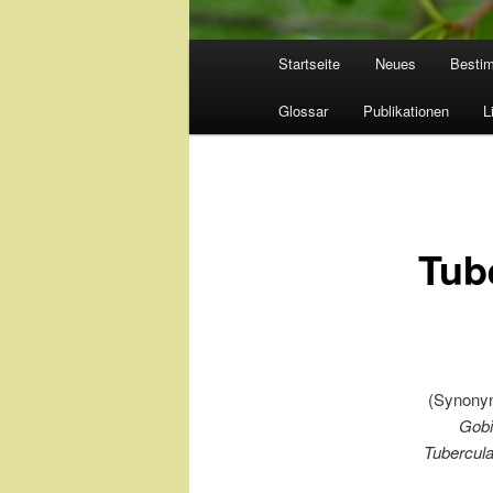
Hauptmenü
Startseite
Neues
Besti
Glossar
Publikationen
L
Tub
(Synon
Gobi
Tubercula