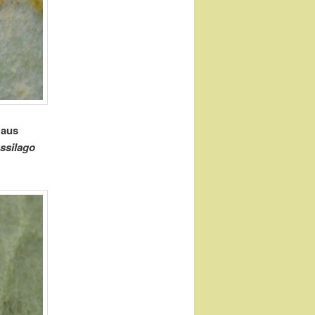
 aus
ussilago