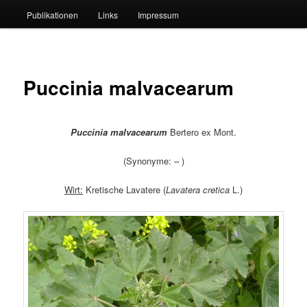
Publikationen
Links
Impressum
Puccinia malvacearum
Puccinia malvacearum
Bertero ex Mont.
(Synonyme:
–
)
Wirt:
Kretische Lavatere (
Lavatera
cretica
L.)