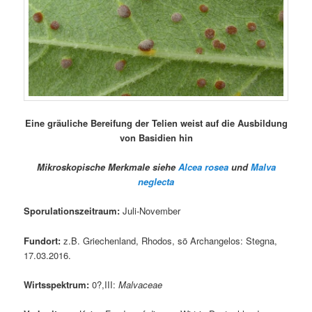
Eine gräuliche Bereifung der Telien weist auf die Ausbildung
von Basidien hin
Mikroskopische Merkmale siehe
Alcea rosea
und
Malva
neglecta
Sporulationszeitraum:
Juli-November
Fundort:
z.B. Griechenland, Rhodos, sö Archangelos: Stegna,
17.03.2016.
Wirtsspektrum:
0?,III:
Malvaceae