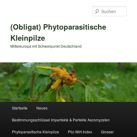
Zum
primären
Such
Inhalt
springen
(Obligat) Phytoparasitische
Kleinpilze
Mitteleuropa mit Schwerpunkt Deutschland
Hauptmenü
Startseite
Neues
Bestimmungsschlüssel Imperfekte & Perfekte Ascomyzeten
Phytoparasitische Kleinpilze
Pilz-Wirt-Index
Glossar