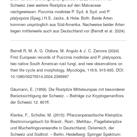
Schweiz zwei weitere Rostpilze auf den Malvaceae
nachgewiesen:
Puccinia modiolae
P. Syd. & Syd. und
P.
platyspora
(Speg.) H.S. Jacks. & Holw. Both. Beide Arten
kommen ursprünglich aus Süd-Amerika. Nachweise beider Arten
liegen mittlerweile auch aus Deutschland vor (Berndt et al. 2024).
Berndt R, M. A. G. Otálora, M. Angulo & J. C. Zamora (2024)
First European records of Puccinia modiolae and P. platyspora,
two native South American rust fungi, and new observations on
their life cycle and morphology, Mycologia, 116:6, 915-935, DOI:
10.1080/00275514.2024.2395697
Gäumann, E. (1959): Die Rostpilze Mitteleuropas mit besonderer
Berücksichtigung der Schweiz. – Beiträge zur Kryptogamenflora
der Schweiz 12: 801ff.
Klenke, F., Scholler, M. (2015): Pflanzenparasitische Kleinpilze.
Bestimmungsbuch für Brand-, Rost-, Mehltau-, Flagellatenpilze
und Wucherlingsverwandte in Deutschland, Österreich, der
Schweiz und Südtirol. – Berlin, Heidelberg: Springer Spektrum: