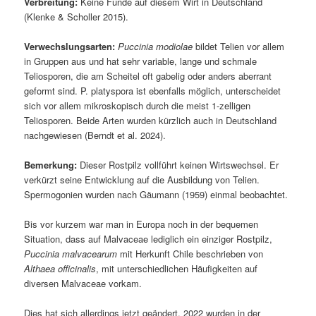
Verbreitung:
Keine Funde auf diesem Wirt in Deutschland
(Klenke & Scholler 2015).
Verwechslungsarten:
Puccinia modiolae
bildet Telien vor allem
in Gruppen aus und hat sehr variable, lange und schmale
Teliosporen, die am Scheitel oft gabelig oder anders aberrant
geformt sind. P. platyspora ist ebenfalls möglich, unterscheidet
sich vor allem mikroskopisch durch die meist 1-zelligen
Teliosporen. Beide Arten wurden kürzlich auch in Deutschland
nachgewiesen (Berndt et al. 2024).
Bemerkung:
Dieser Rostpilz vollführt keinen Wirtswechsel. Er
verkürzt seine Entwicklung auf die Ausbildung von Telien.
Spermogonien wurden nach Gäumann (1959) einmal beobachtet.
Bis vor kurzem war man in Europa noch in der bequemen
Situation, dass auf Malvaceae lediglich ein einziger Rostpilz,
Puccinia malvacearum
mit Herkunft Chile beschrieben von
Althaea officinalis
, mit unterschiedlichen Häufigkeiten auf
diversen Malvaceae vorkam.
Dies hat sich allerdings jetzt geändert. 2022 wurden in der