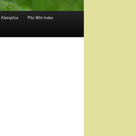
 Kleinpilze
Pilz-Wirt-Index