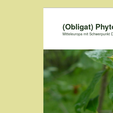
Zum
primären
Inhalt
(Obligat) Phyt
springen
Mitteleuropa mit Schwerpunkt 