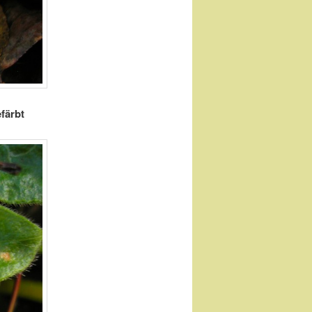
efärbt