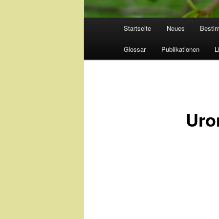
Hauptmenü
Startseite
Neues
Besti
Glossar
Publikationen
L
Uro