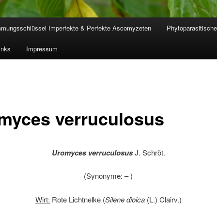
mmungsschlüssel Imperfekte & Perfekte Ascomyzeten
Phytoparasitische
inks
Impressum
myces verruculosus
Uromyces verruculosus
J. Schröt.
(Synonyme: – )
Wirt:
Rote Lichtnelke (
Silene dioica
(L.) Clairv.)