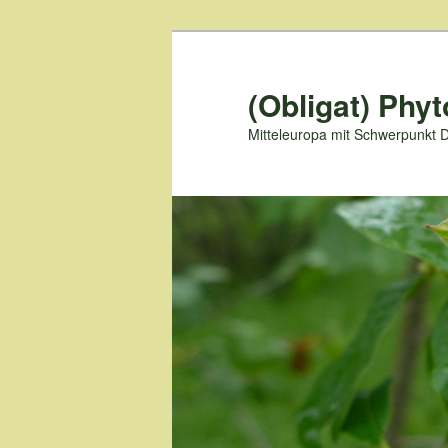
Zum
primären
Inhalt
(Obligat) Phyt
springen
Mitteleuropa mit Schwerpunkt 