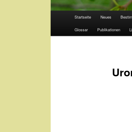
Hauptmenü
Startseite
Neues
Besti
Glossar
Publikationen
L
Uro