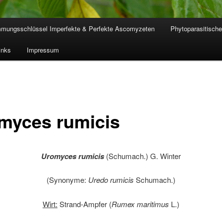
mmungsschlüssel Imperfekte & Perfekte Ascomyzeten
Phytoparasitische
inks
Impressum
myces rumicis
Uromyces rumicis
(Schumach.) G. Winter
(Synonyme:
Uredo rumicis
Schumach.)
Wirt:
Strand-Ampfer (
Rumex maritimus
L.)