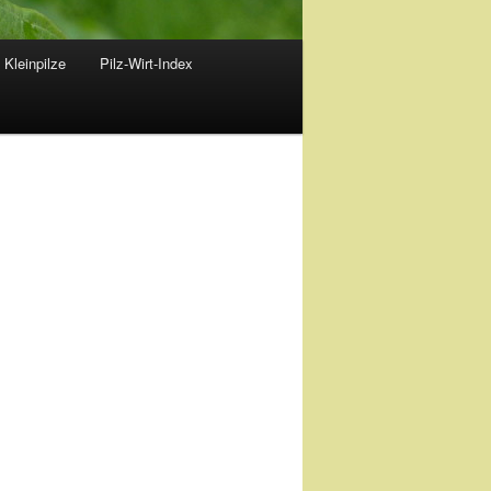
 Kleinpilze
Pilz-Wirt-Index