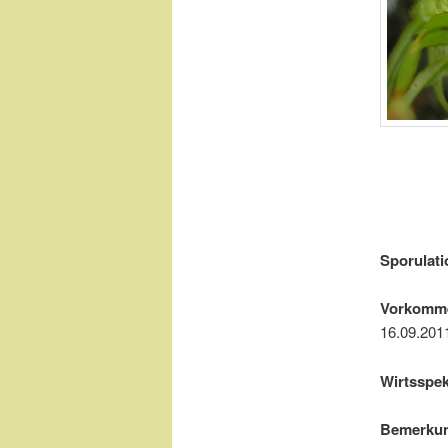
Sporulati
Vorkomm
16.09.201
Wirtsspe
Bemerku