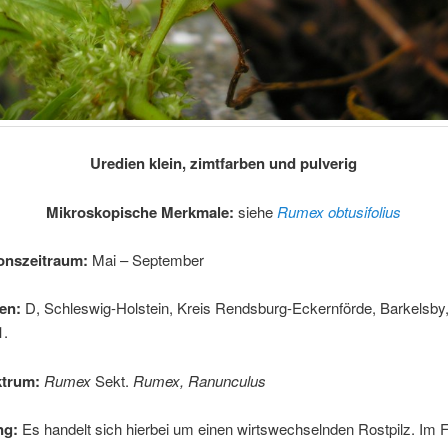
Uredien klein, zimtfarben und pulverig
Mikroskopische Merkmale:
siehe
Rumex obtusifolius
onszeitraum:
Mai – September
en:
D, Schleswig-Holstein, Kreis Rendsburg-Eckernförde, Barkelsby
1.
ktrum:
Rumex
Sekt.
Rumex, Ranunculus
ng:
Es handelt sich hierbei um einen wirtswechselnden Rostpilz. Im F