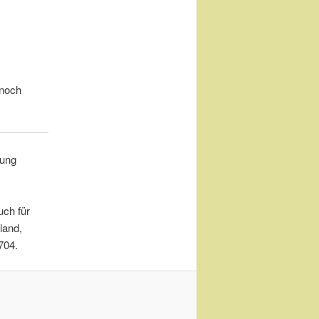
 noch
gung
uch für
land,
704.