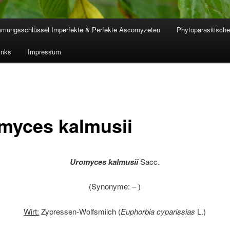
mmungsschlüssel Imperfekte & Perfekte Ascomyzeten
Phytoparasitische
inks
Impressum
myces kalmusii
Uromyces kalmusii
Sacc.
(Synonyme: – )
Wirt:
Zypressen-Wolfsmilch (
Euphorbia cyparissias
L.)