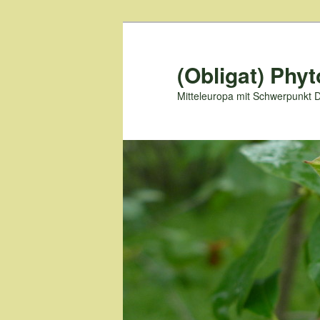
Zum
primären
Inhalt
(Obligat) Phyt
springen
Mitteleuropa mit Schwerpunkt 