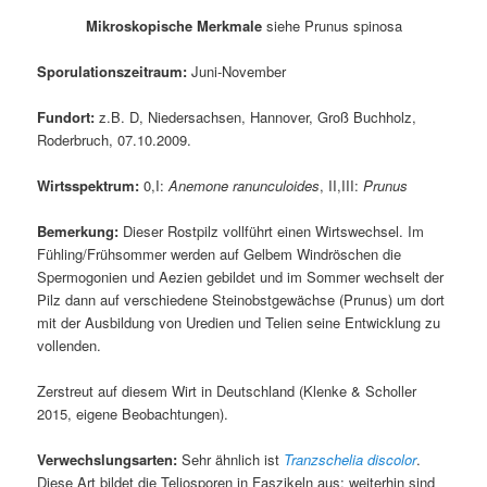
Mikroskopische Merkmale
siehe Prunus spinosa
Sporulationszeitraum:
Juni-November
Fundort:
z.B. D, Niedersachsen, Hannover, Groß Buchholz,
Roderbruch, 07.10.2009.
Wirtsspektrum:
0,I:
Anemone ranunculoides
, II,III:
Prunus
Bemerkung:
Dieser Rostpilz vollführt einen Wirtswechsel. Im
Fühling/Frühsommer werden auf Gelbem Windröschen die
Spermogonien und Aezien gebildet und im Sommer wechselt der
Pilz dann auf verschiedene Steinobstgewächse (Prunus) um dort
mit der Ausbildung von Uredien und Telien seine Entwicklung zu
vollenden.
Zerstreut auf diesem Wirt in Deutschland (Klenke & Scholler
2015, eigene Beobachtungen).
Verwechslungsarten:
Sehr ähnlich ist
Tranzschelia discolor
.
Diese Art bildet die Teliosporen in Faszikeln aus; weiterhin sind