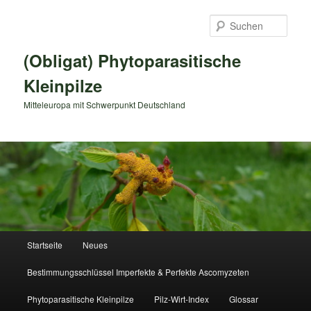
Zum
primären
Such
Inhalt
springen
(Obligat) Phytoparasitische
Kleinpilze
Mitteleuropa mit Schwerpunkt Deutschland
Hauptmenü
Startseite
Neues
Bestimmungsschlüssel Imperfekte & Perfekte Ascomyzeten
Phytoparasitische Kleinpilze
Pilz-Wirt-Index
Glossar