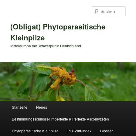
Zum
primären
Such
Inhalt
springen
(Obligat) Phytoparasitische
Kleinpilze
Mitteleuropa mit Schwerpunkt Deutschland
Hauptmenü
Startseite
Neues
Bestimmungsschlüssel Imperfekte & Perfekte Ascomyzeten
Phytoparasitische Kleinpilze
Pilz-Wirt-Index
Glossar