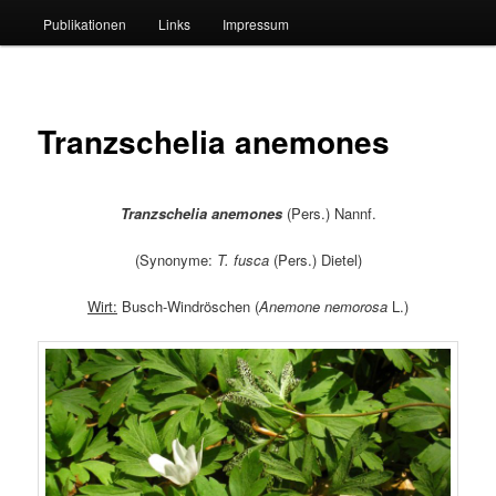
Publikationen
Links
Impressum
Tranzschelia anemones
Tranzschelia anemones
(Pers.) Nannf.
(Synonyme:
T. fusca
(Pers.) Dietel)
Wirt:
Busch-Windröschen (
Anemone nemorosa
L.)