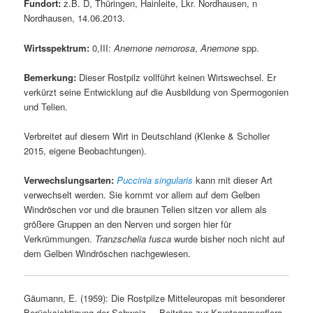
Fundort:
z.B. D, Thüringen, Hainleite, Lkr. Nordhausen, n
Nordhausen, 14.06.2013.
Wirtsspektrum:
0,III:
Anemone nemorosa
,
Anemone
spp.
Bemerkung:
Dieser Rostpilz vollführt keinen Wirtswechsel. Er
verkürzt seine Entwicklung auf die Ausbildung von Spermogonien
und Telien.
Verbreitet auf diesem Wirt in Deutschland (Klenke & Scholler
2015, eigene Beobachtungen).
Verwechslungsarten:
Puccinia singularis
kann mit dieser Art
verwechselt werden. Sie kommt vor allem auf dem Gelben
Windröschen vor und die braunen Telien sitzen vor allem als
größere Gruppen an den Nerven und sorgen hier für
Verkrümmungen.
Tranzschelia fusca
wurde bisher noch nicht auf
dem Gelben Windröschen nachgewiesen.
Gäumann, E. (1959): Die Rostpilze Mitteleuropas mit besonderer
Berücksichtigung der Schweiz. – Beiträge zur Kryptogamenflora