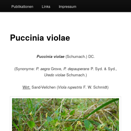
Publikationen
Links
Impressum
Puccinia violae
Puccinia violae
(Schumach.) DC.
(Synonyme:
P. aegra
Grove,
P. depauperans
P. Syd. & Syd.,
Uredo violae
Schumach.)
Wirt:
Sand-Veilchen (
Viola rupestris
F. W. Schmidt)