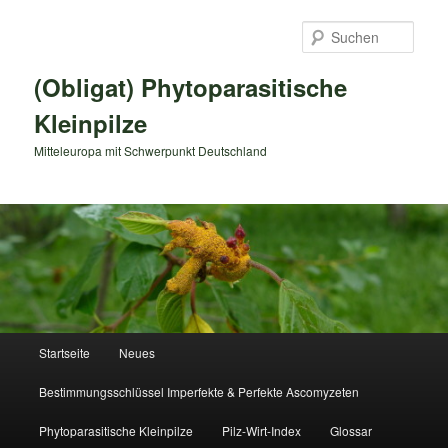
Zum
primären
Such
Inhalt
springen
(Obligat) Phytoparasitische
Kleinpilze
Mitteleuropa mit Schwerpunkt Deutschland
Hauptmenü
Startseite
Neues
Bestimmungsschlüssel Imperfekte & Perfekte Ascomyzeten
Phytoparasitische Kleinpilze
Pilz-Wirt-Index
Glossar