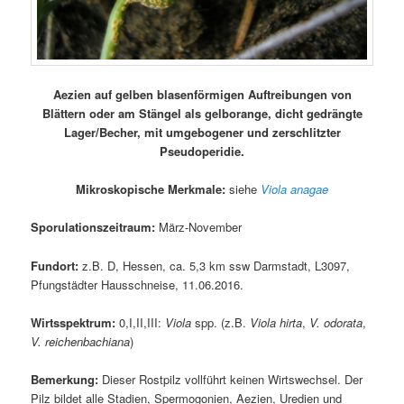
Aezien auf gelben blasenförmigen Auftreibungen von
Blättern oder am Stängel als gelborange, dicht gedrängte
Lager/Becher, mit umgebogener und zerschlitzter
Pseudoperidie.
Mikroskopische Merkmale:
siehe
Viola anagae
Sporulationszeitraum:
März-November
Fundort:
z.B. D, Hessen, ca. 5,3 km ssw Darmstadt, L3097,
Pfungstädter Hausschneise, 11.06.2016.
Wirtsspektrum:
0,I,II,III:
Viola
spp. (z.B.
Viola hirta
,
V. odorata
,
V. reichenbachiana
)
Bemerkung:
Dieser Rostpilz vollführt keinen Wirtswechsel. Der
Pilz bildet alle Stadien, Spermogonien, Aezien, Uredien und