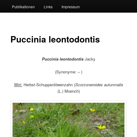
Publikationen
Links
Impressum
Puccinia leontodontis
Puccinia leontodontis
Jacky
(Synonyme:
–
)
Wirt:
Herbst-Schuppenlöwenzahn (
Scorzoneroides autumnalis
(L.) Moench)