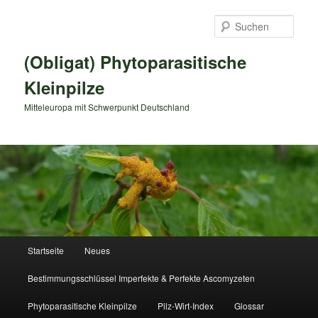
Zum
primären
Such
Inhalt
springen
(Obligat) Phytoparasitische
Kleinpilze
Mitteleuropa mit Schwerpunkt Deutschland
Hauptmenü
Startseite
Neues
Bestimmungsschlüssel Imperfekte & Perfekte Ascomyzeten
Phytoparasitische Kleinpilze
Pilz-Wirt-Index
Glossar