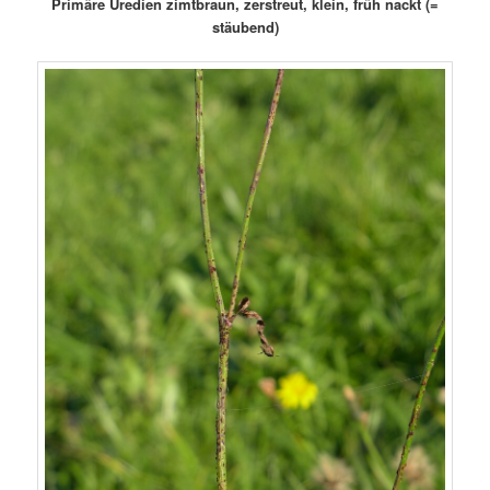
Primäre Uredien zimtbraun, zerstreut, klein, früh nackt (=
stäubend)