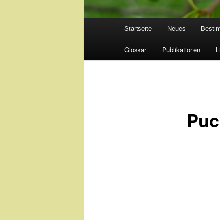
Hauptmenü
Startseite
Neues
Besti
Glossar
Publikationen
L
Pucc