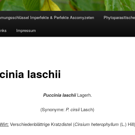
mmungsschlüssel Imperfekte & Perfekte Ascomyzeten
Phytoparasitische
inks
Impressum
inia laschii
Puccinia laschii
Lagerh.
(Synonyme:
P. cirsii
Lasch)
Wirt:
Verschiedenblättrige Kratzdistel (
Cirsium heterophyllum
(L.) Hill