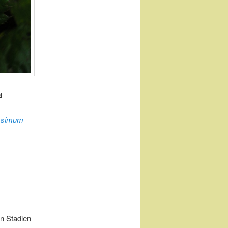
d
issimum
en Stadien