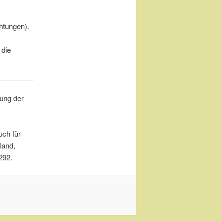
htungen).
 die
gung der
uch für
land,
292.