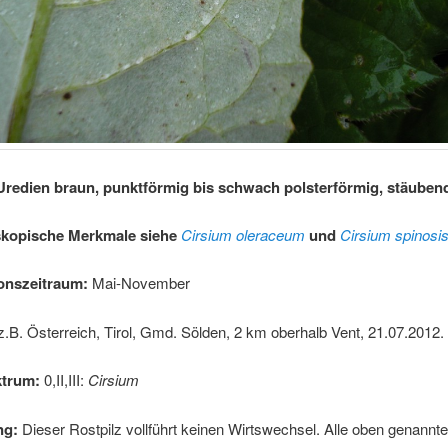
Uredien braun, punktförmig bis schwach polsterförmig, stäuben
skopische Merkmale siehe
Cirsium oleraceum
und
Cirsium spinos
onszeitraum:
Mai-November
z.B. Österreich, Tirol, Gmd. Sölden, 2 km oberhalb Vent, 21.07.2012.
ktrum:
0,II,III:
Cirsium
ng:
Dieser Rostpilz vollführt keinen Wirtswechsel. Alle oben genannt