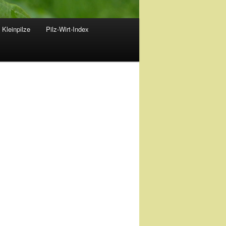
 Kleinpilze
Pilz-Wirt-Index
)