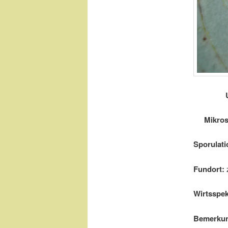
Mikro
Sporulati
Fundort:
Wirtsspe
Bemerku