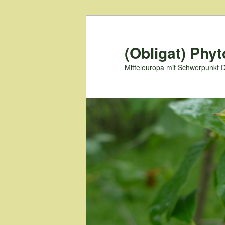
Zum
primären
Inhalt
(Obligat) Phyt
springen
Mitteleuropa mit Schwerpunkt 