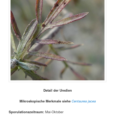
Detail der Uredien
Mikroskopische Merkmale siehe
Centaurea jacea
Sporulationszeitraum:
Mai-Oktober