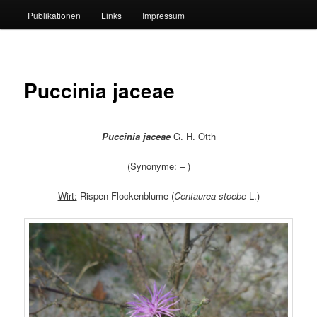
Publikationen
Links
Impressum
Puccinia jaceae
Puccinia jaceae
G. H. Otth
(Synonyme:
–
)
Wirt:
Rispen-Flockenblume (
Centaurea stoebe
L.)