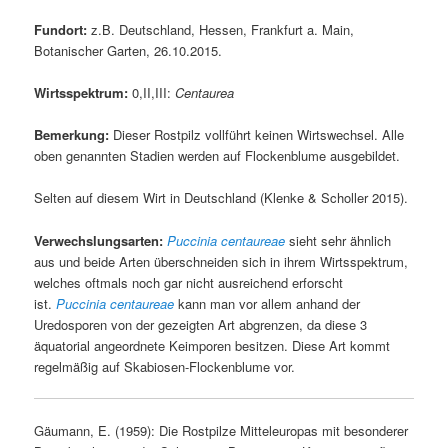
Fundort:
z.B. Deutschland, Hessen, Frankfurt a. Main,
Botanischer Garten, 26.10.2015.
Wirtsspektrum:
0,II,III:
Centaurea
Bemerkung:
Dieser Rostpilz vollführt keinen Wirtswechsel. Alle
oben genannten Stadien werden auf Flockenblume ausgebildet.
Selten auf diesem Wirt in Deutschland (Klenke & Scholler 2015).
Verwechslungsarten:
Puccinia centaureae
sieht sehr ähnlich
aus und beide Arten überschneiden sich in ihrem Wirtsspektrum,
welches oftmals noch gar nicht ausreichend erforscht
ist.
Puccinia centaureae
kann man vor allem anhand der
Uredosporen von der gezeigten Art abgrenzen, da diese 3
äquatorial angeordnete Keimporen besitzen. Diese Art kommt
regelmäßig auf Skabiosen-Flockenblume vor.
Gäumann, E. (1959): Die Rostpilze Mitteleuropas mit besonderer