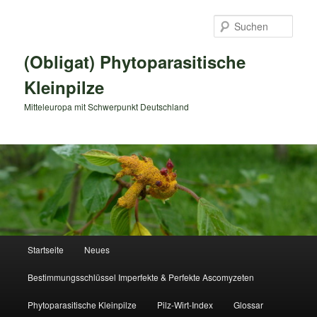
Zum
primären
Such
Inhalt
springen
(Obligat) Phytoparasitische
Kleinpilze
Mitteleuropa mit Schwerpunkt Deutschland
Hauptmenü
Startseite
Neues
Bestimmungsschlüssel Imperfekte & Perfekte Ascomyzeten
Phytoparasitische Kleinpilze
Pilz-Wirt-Index
Glossar