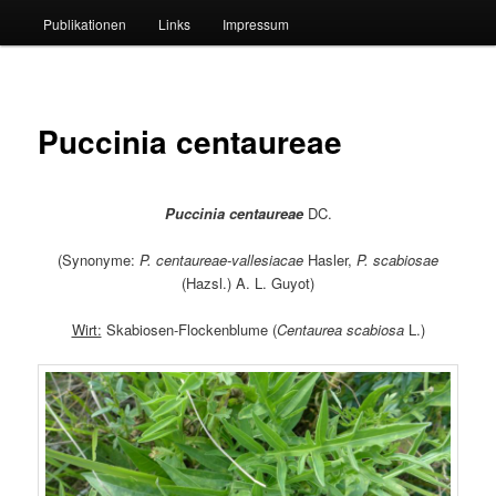
Publikationen
Links
Impressum
Puccinia centaureae
Puccinia centaureae
DC.
(Synonyme:
P. centaureae-vallesiacae
Hasler,
P. scabiosae
(Hazsl.) A. L. Guyot)
Wirt:
Skabiosen-Flockenblume (
Centaurea scabiosa
L.)