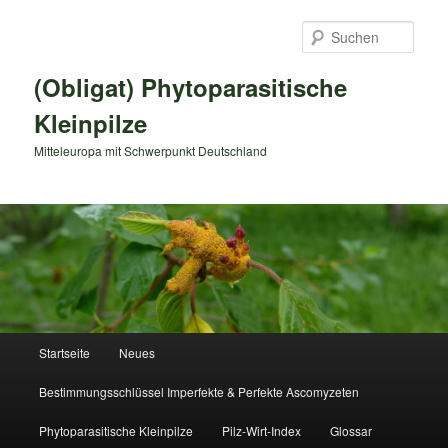
Zum
primären
Such
Inhalt
springen
(Obligat) Phytoparasitische
Kleinpilze
Mitteleuropa mit Schwerpunkt Deutschland
Hauptmenü
Startseite
Neues
Bestimmungsschlüssel Imperfekte & Perfekte Ascomyzeten
Phytoparasitische Kleinpilze
Pilz-Wirt-Index
Glossar