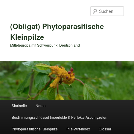
Zum
primären
Such
Inhalt
springen
(Obligat) Phytoparasitische
Kleinpilze
Mitteleuropa mit Schwerpunkt Deutschland
Hauptmenü
Startseite
Neues
Bestimmungsschlüssel Imperfekte & Perfekte Ascomyzeten
Phytoparasitische Kleinpilze
Pilz-Wirt-Index
Glossar