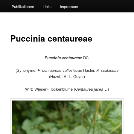
Publikationen
Links
Impressum
Puccinia centaureae
Puccinia centaureae
DC.
(Synonyme:
P. centaureae-vallesiacae
Hasler,
P. scabiosae
(Hazsl.) A. L. Guyot)
Wirt:
Wiesen-Flockenblume (
Centaurea jacea
L.)