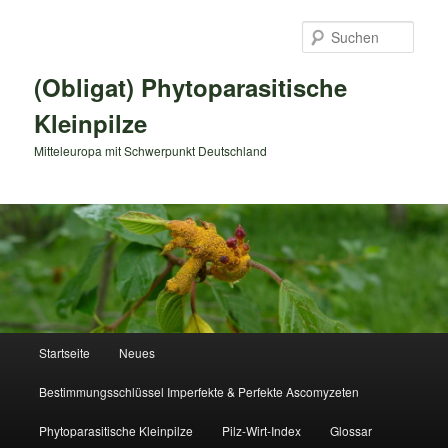
Zum
primären
Such
Inhalt
springen
(Obligat) Phytoparasitische
Kleinpilze
Mitteleuropa mit Schwerpunkt Deutschland
Hauptmenü
Startseite
Neues
Bestimmungsschlüssel Imperfekte & Perfekte Ascomyzeten
Phytoparasitische Kleinpilze
Pilz-Wirt-Index
Glossar