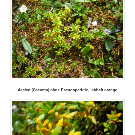
Aecien (Caeoma) ohne Pseudoperidie, lebhaft orange