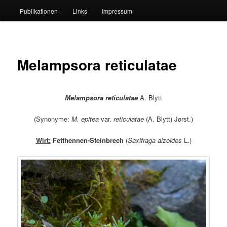
Publikationen
Links
Impressum
Melampsora reticulatae
Melampsora reticulatae
A. Blytt
(Synonyme:
M. epitea
var.
reticulatae
(A. Blytt) Jørst.)
Wirt:
Fetthennen-Steinbrech
(
Saxifraga aizoides
L.)