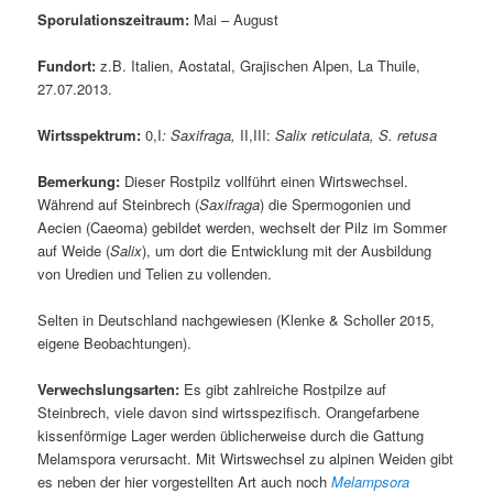
Sporulationszeitraum:
Mai – August
Fundort:
z.B. Italien, Aostatal, Grajischen Alpen, La Thuile,
27.07.2013.
Wirtsspektrum:
0,I
: Saxifraga,
II,III:
Salix reticulata, S. retusa
Bemerkung:
Dieser Rostpilz vollführt einen Wirtswechsel.
Während auf Steinbrech (
Saxifraga
) die Spermogonien und
Aecien (Caeoma) gebildet werden, wechselt der Pilz im Sommer
auf Weide (
Salix
), um dort die Entwicklung mit der Ausbildung
von Uredien und Telien zu vollenden.
Selten in Deutschland nachgewiesen (Klenke & Scholler 2015,
eigene Beobachtungen).
Verwechslungsarten:
Es gibt zahlreiche Rostpilze auf
Steinbrech, viele davon sind wirtsspezifisch. Orangefarbene
kissenförmige Lager werden üblicherweise durch die Gattung
Melamspora verursacht. Mit Wirtswechsel zu alpinen Weiden gibt
es neben der hier vorgestellten Art auch noch
Melampsora