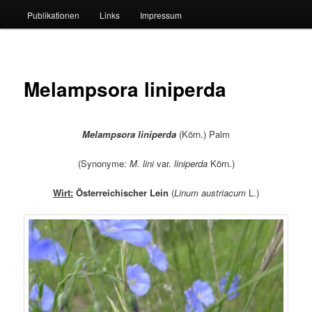
Publikationen
Links
Impressum
Melampsora liniperda
Melampsora liniperda
(Körn.) Palm
(Synonyme:
M. lini
var.
liniperda
Körn.)
Wirt:
Österreichischer Lein
(
Linum austriacum
L.)