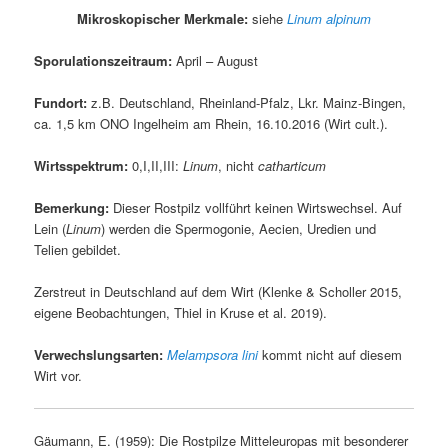
Mikroskopischer Merkmale:
siehe
Linum alpinum
Sporulationszeitraum:
April – August
Fundort:
z.B. Deutschland, Rheinland-Pfalz, Lkr. Mainz-Bingen,
ca. 1,5 km ONO Ingelheim am Rhein, 16.10.2016 (Wirt cult.).
Wirtsspektrum:
0,I,II,III:
Linum
, nicht
catharticum
Bemerkung:
Dieser Rostpilz vollführt keinen Wirtswechsel. Auf
Lein (
Linum
) werden die Spermogonie, Aecien, Uredien und
Telien gebildet.
Zerstreut in Deutschland auf dem Wirt (Klenke & Scholler 2015,
eigene Beobachtungen, Thiel in Kruse et al. 2019).
Verwechslungsarten:
Melampsora lini
kommt nicht auf diesem
Wirt vor.
Gäumann, E. (1959): Die Rostpilze Mitteleuropas mit besonderer