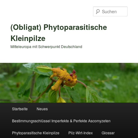
Zum
primären
Such
Inhalt
springen
(Obligat) Phytoparasitische
Kleinpilze
Mitteleuropa mit Schwerpunkt Deutschland
Hauptmenü
Startseite
Neues
Bestimmungsschlüssel Imperfekte & Perfekte Ascomyzeten
Phytoparasitische Kleinpilze
Pilz-Wirt-Index
Glossar