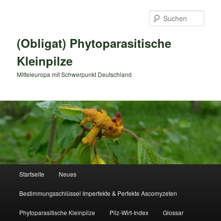
Zum
primären
Such
Inhalt
springen
(Obligat) Phytoparasitische
Kleinpilze
Mitteleuropa mit Schwerpunkt Deutschland
Hauptmenü
Startseite
Neues
Bestimmungsschlüssel Imperfekte & Perfekte Ascomyzeten
Phytoparasitische Kleinpilze
Pilz-Wirt-Index
Glossar