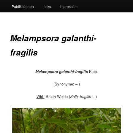
Publikationen
Links
Impressum
Melampsora galanthi-
fragilis
Melampsora galanthi-fragilis
Kleb.
(Synonyme: – )
Wirt:
Bruch-Weide (
Salix fragilis
L.)