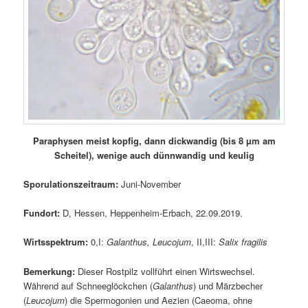
Paraphysen meist kopfig, dann dickwandig (bis 8 µm am
Scheitel), wenige auch dünnwandig und keulig
Sporulationszeitraum:
Juni-November
Fundort:
D, Hessen, Heppenheim-Erbach, 22.09.2019.
Wirtsspektrum:
0,I:
Galanthus, Leucojum
, II,III:
Salix
fragilis
Bemerkung:
Dieser Rostpilz vollführt einen Wirtswechsel.
Während auf Schneeglöckchen (
Galanthus
) und Märzbecher
(
Leucojum
) die Spermogonien und Aezien (Caeoma, ohne