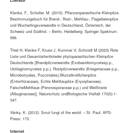
Literatur
Klenke, F., Scholler, M. (2015): Pflanzenparasitische Kleinpilze.
Bestimmungsbuch für Brand-, Rost-, Mehltau-, Flagellatenpilze
und Wucherlingsverwandte in Deutschland, Österreich, der
Schweiz und Südtirol. – Berlin, Heidelberg: Springer Spektrum:
566.
Thiel H, Klenke F, Kruse J, Kummer V, Schmidt M (2023) Rote
Liste und Gesamtartenlisteder phytoparasitischen Kleinpilze
Deutschlands [Brandpilzverwandte (Exobasidiomycetesp.p.,
Ustilaginomycetes p.p.), Rostpilzverwandte (Kriegeriaceae p.p.,
Microbotryales, Pucciniales),Wurzelknöllchenpilze
(Entorrhizaceae), Echte Mehltaupilze (Erysiphaceae),
FalscheMehltaue (Peronosporaceae p.p.) und Weißroste
(Albuginaceae)]. Naturschutz undBiologische Vielfalt 170(5):1-
347.
Vánky, K. (2012): Smut fungi of the world. – St. Paul: APS-
Press: 173.
Internet