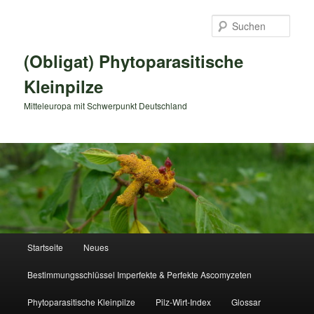
Zum
primären
Such
Inhalt
springen
(Obligat) Phytoparasitische
Kleinpilze
Mitteleuropa mit Schwerpunkt Deutschland
Hauptmenü
Startseite
Neues
Bestimmungsschlüssel Imperfekte & Perfekte Ascomyzeten
Phytoparasitische Kleinpilze
Pilz-Wirt-Index
Glossar