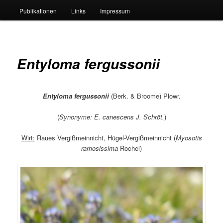
Publikationen
Links
Impressum
Entyloma fergussonii
Entyloma fergussonii
(Berk. & Broome) Plowr.
(
Synonyme: E. canescens J. Schröt.
)
Wirt:
Raues Vergißmeinnicht, Hügel-Vergißmeinnicht (
Myosotis
ramosissima
Rochel)