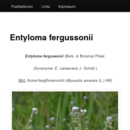
Publikationen
Links
Impressum
Entyloma fergussonii
Entyloma fergussonii
(Berk. & Broome) Plowr.
(
Synonyme: E. canescens J. Schröt.
)
Wirt:
Acker-Vergißmeinnicht (
Myosotis arvensis
(L.) Hill)