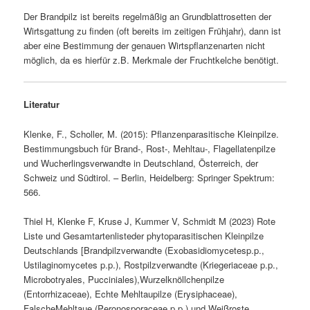
Der Brandpilz ist bereits regelmäßig an Grundblattrosetten der
Wirtsgattung zu finden (oft bereits im zeitigen Frühjahr), dann ist
aber eine Bestimmung der genauen Wirtspflanzenarten nicht
möglich, da es hierfür z.B. Merkmale der Fruchtkelche benötigt.
Literatur
Klenke, F., Scholler, M. (2015): Pflanzenparasitische Kleinpilze.
Bestimmungsbuch für Brand-, Rost-, Mehltau-, Flagellatenpilze
und Wucherlingsverwandte in Deutschland, Österreich, der
Schweiz und Südtirol. – Berlin, Heidelberg: Springer Spektrum:
566.
Thiel H, Klenke F, Kruse J, Kummer V, Schmidt M (2023) Rote
Liste und Gesamtartenlisteder phytoparasitischen Kleinpilze
Deutschlands [Brandpilzverwandte (Exobasidiomycetesp.p.,
Ustilaginomycetes p.p.), Rostpilzverwandte (Kriegeriaceae p.p.,
Microbotryales, Pucciniales),Wurzelknöllchenpilze
(Entorrhizaceae), Echte Mehltaupilze (Erysiphaceae),
FalscheMehltaue (Peronosporaceae p.p.) und Weißroste