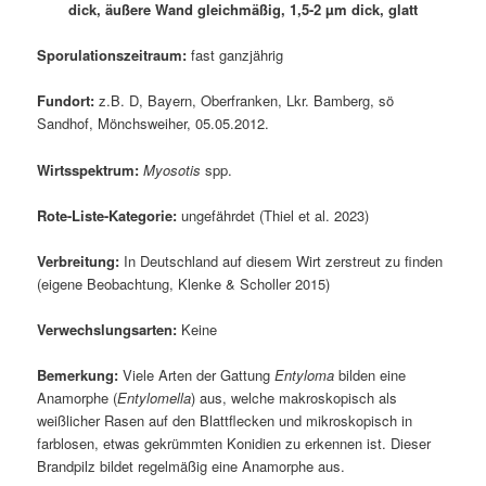
dick, äußere Wand gleichmäßig, 1,5-2 µm dick, glatt
Sporulationszeitraum:
fast ganzjährig
Fundort:
z.B. D, Bayern, Oberfranken, Lkr. Bamberg, sö
Sandhof, Mönchsweiher, 05.05.2012.
Wirtsspektrum:
Myosotis
spp.
Rote-Liste-Kategorie:
ungefährdet (Thiel et al. 2023)
Verbreitung:
In Deutschland auf diesem Wirt zerstreut zu finden
(eigene Beobachtung, Klenke & Scholler 2015)
Verwechslungsarten:
Keine
Bemerkung:
Viele Arten der Gattung
Entyloma
bilden eine
Anamorphe (
Entylomella
) aus, welche makroskopisch als
weißlicher Rasen auf den Blattflecken und mikroskopisch in
farblosen, etwas gekrümmten Konidien zu erkennen ist. Dieser
Brandpilz bildet regelmäßig eine Anamorphe aus.