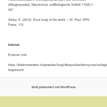
(Albuginaceae)]. Naturschutz undBiologische Vielfalt 170(5):1-
347.
Vánky, K. (2012): Smut fungi of the world. – St. Paul: APS-
Press: 173.
#
Internet
Externer Link:
https://bladmineerders.nl/parasites/fungi/dikarya/basidiomycota/usti
fergussonii/
Stolz präsentiert von WordPress