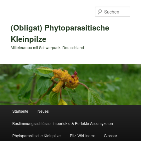
Zum
primären
Such
Inhalt
springen
(Obligat) Phytoparasitische
Kleinpilze
Mitteleuropa mit Schwerpunkt Deutschland
Hauptmenü
Startseite
Neues
Bestimmungsschlüssel Imperfekte & Perfekte Ascomyzeten
Phytoparasitische Kleinpilze
Pilz-Wirt-Index
Glossar