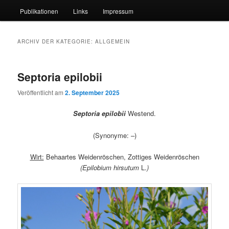
Publikationen
Links
Impressum
ARCHIV DER KATEGORIE:
ALLGEMEIN
Septoria epilobii
Veröffentlicht am
2. September 2025
Septoria epilobii
Westend.
(Synonyme:
–
)
Wirt:
Behaartes Weidenröschen, Zottiges Weidenröschen
(Epilobium hirsutum
L.
)