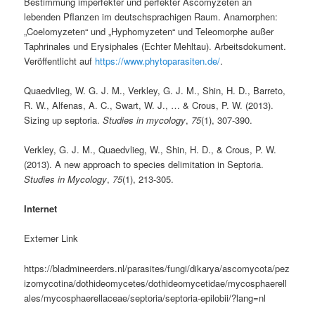
Bestimmung imperfekter und perfekter Ascomyzeten an
lebenden Pflanzen im deutschsprachigen Raum. Anamorphen:
„Coelomyzeten“ und „Hyphomyzeten“ und Teleomorphe außer
Taphrinales und Erysiphales (Echter Mehltau). Arbeitsdokument.
Veröffentlicht auf
https://www.phytoparasiten.de/
.
Quaedvlieg, W. G. J. M., Verkley, G. J. M., Shin, H. D., Barreto,
R. W., Alfenas, A. C., Swart, W. J., … & Crous, P. W. (2013).
Sizing up septoria.
Studies in mycology
,
75
(1), 307-390.
Verkley, G. J. M., Quaedvlieg, W., Shin, H. D., & Crous, P. W.
(2013). A new approach to species delimitation in Septoria.
Studies in Mycology
,
75
(1), 213-305.
Internet
Externer Link
https://bladmineerders.nl/parasites/fungi/dikarya/ascomycota/pez
izomycotina/dothideomycetes/dothideomycetidae/mycosphaerell
ales/mycosphaerellaceae/septoria/septoria-epilobii/?lang=nl