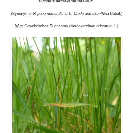
Puccinia anthoxanthina
Gäum.
(Synonyme:
P. poae-nemoralis
s. l.,
Uredo anthoxanthina
Bubák)
Wirt:
Gewöhnliches Ruchsgras (
Anthoxanthum odoratum
L.)