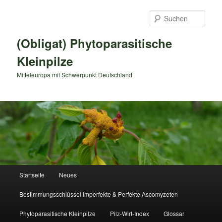
Zum
Zum
primären
sekundären
Such
Inhalt
Inhalt
springen
springen
(Obligat) Phytoparasitische
Kleinpilze
Mitteleuropa mit Schwerpunkt Deutschland
Hauptmenü
Startseite
Neues
Bestimmungsschlüssel Imperfekte & Perfekte Ascomyzeten
Phytoparasitische Kleinpilze
Pilz-Wirt-Index
Glossar