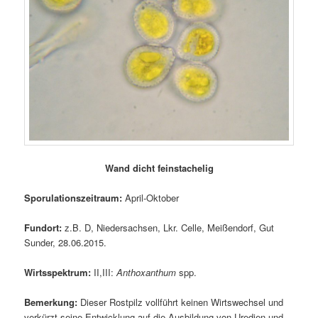
Wand dicht feinstachelig
Sporulationszeitraum:
April-Oktober
Fundort:
z.B. D, Niedersachsen, Lkr. Celle, Meißendorf, Gut
Sunder, 28.06.2015.
Wirtsspektrum:
II,III:
Anthoxanthum
spp.
Bemerkung:
Dieser Rostpilz vollführt keinen Wirtswechsel und
verkürzt seine Entwicklung auf die Ausbildung von Uredien und