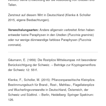
Telien.
Zerstreut auf diesem Wirt in Deutschland (Klenke & Scholler
2015, eigene Beobachtungen).
Verwechslungsarten:
Andere allgemein verbreitet Arten haben
entweder keine Paraphysen in den Uredien (
Puccinia graminis
)
oder nur wenige dünnwandige farblose Paraphysen (
Puccinia
coronata
).
Gäumann, E. (1959): Die Rostpilze Mitteleuropas mit besonderer
Berücksichtigung der Schweiz. – Beiträge zur Kryptogamenflora
der Schweiz 12: 551f.
Klenke, F., Scholler, M. (2015): Pflanzenparasitische Kleinpilze.
Bestimmungsbuch für Brand-, Rost-, Mehltau-, Flagellatenpilze
und Wucherlingsverwandte in Deutschland, Österreich, der
Schweiz und Südtirol. – Berlin, Heidelberg: Springer Spektrum:
126.