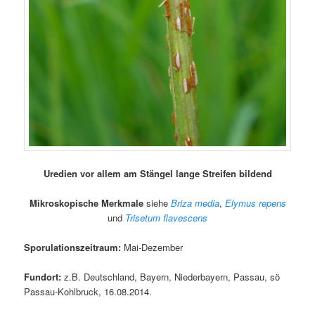
Uredien vor allem am Stängel lange Streifen bildend
Mikroskopische Merkmale
siehe
Briza media
,
Elymus repens
und
Trisetum flavescens
Sporulationszeitraum:
Mai-Dezember
Fundort:
z.B. Deutschland, Bayern, Niederbayern, Passau, sö
Passau-Kohlbruck, 16.08.2014.