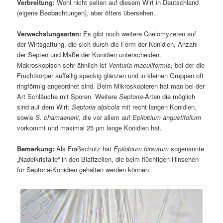
Verbreitung:
Wohl nicht selten auf diesem Wirt in Deutschland
(eigene Beobachtungen), aber öfters übersehen.
Verwechslungsarten:
Es gibt noch weitere Coelomyzeten auf
der Wirtsgattung, die sich durch die Form der Konidien, Anzahl
der Septen und Maße der Konidien unterscheiden.
Makroskopisch sehr ähnlich ist
Venturia maculiformis
, bei der die
Fruchtkörper auffällig speckig glänzen und in kleinen Gruppen oft
ringförmig angeordnet sind. Beim Mikroskopieren hat man bei der
Art Schläuche mit Sporen. Weitere
Septoria
-Arten die möglich
sind auf dem Wirt:
Septoria alpicola
mit recht langen Konidien,
sowie
S. chamaenerii
, die vor allem auf
Epilobium angustifolium
vorkommt und maximal 25 µm lange Konidien hat.
Bemerkung:
Als Fraßschutz hat
Epilobium hirsutum
sogenannte
„Nadelkristalle“ in den Blattzellen, die beim flüchtigen Hinsehen
für Septoria-Konidien gehalten werden können.