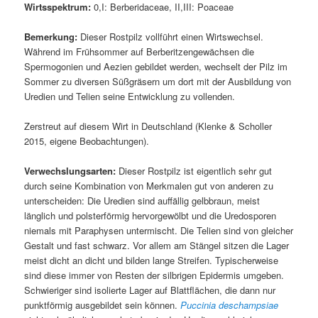
Wirtsspektrum:
0,I: Berberidaceae, II,III: Poaceae
Bemerkung:
Dieser Rostpilz vollführt einen Wirtswechsel.
Während im Frühsommer auf Berberitzengewächsen die
Spermogonien und Aezien gebildet werden, wechselt der Pilz im
Sommer zu diversen Süßgräsern um dort mit der Ausbildung von
Uredien und Telien seine Entwicklung zu vollenden.
Zerstreut auf diesem Wirt in Deutschland (Klenke & Scholler
2015, eigene Beobachtungen).
Verwechslungsarten:
Dieser Rostpilz ist eigentlich sehr gut
durch seine Kombination von Merkmalen gut von anderen zu
unterscheiden: Die Uredien sind auffällig gelbbraun, meist
länglich und polsterförmig hervorgewölbt und die Uredosporen
niemals mit Paraphysen untermischt. Die Telien sind von gleicher
Gestalt und fast schwarz. Vor allem am Stängel sitzen die Lager
meist dicht an dicht und bilden lange Streifen. Typischerweise
sind diese immer von Resten der silbrigen Epidermis umgeben.
Schwieriger sind isolierte Lager auf Blattflächen, die dann nur
punktförmig ausgebildet sein können.
Puccinia deschampsiae