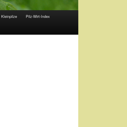
 Kleinpilze
Pilz-Wirt-Index