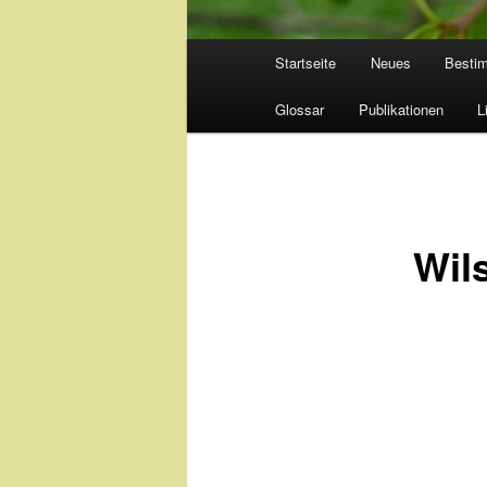
Hauptmenü
Startseite
Neues
Besti
Glossar
Publikationen
L
Wil