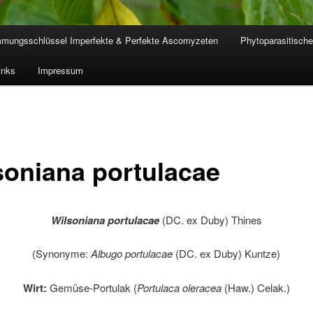
mmungsschlüssel Imperfekte & Perfekte Ascomyzeten
Phytoparasitische
inks
Impressum
soniana portulacae
Wilsoniana portulacae
(DC. ex Duby) Thines
(Synonyme:
Albugo portulacae
(DC. ex Duby) Kuntze)
Wirt:
Gemüse-Portulak (
Portulaca oleracea
(Haw.) Celak.)