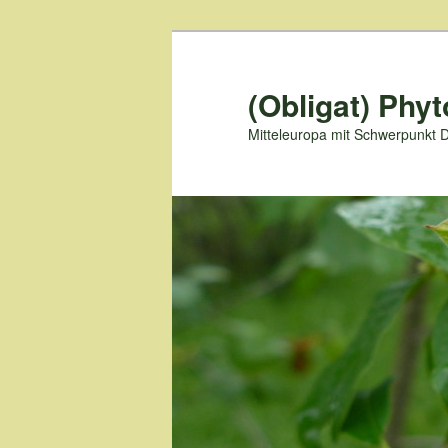
Zum
primären
Inhalt
(Obligat) Phyt
springen
Mitteleuropa mit Schwerpunkt 