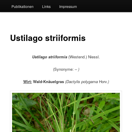
Publikationen
Links
Impressum
Ustilago striiformis
Ustilago striiformis
(Westend.) Niessl.
(Synonyme:
–
)
Wirt:
Wald-Knäuelgras
(
Dactylis polygama
Horv.
)