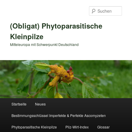
Zum
primären
Such
Inhalt
springen
(Obligat) Phytoparasitische
Kleinpilze
Mitteleuropa mit Schwerpunkt Deutschland
Hauptmenü
Startseite
Neues
Bestimmungsschlüssel Imperfekte & Perfekte Ascomyzeten
Phytoparasitische Kleinpilze
Pilz-Wirt-Index
Glossar