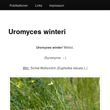
Publikationen
Links
Impressum
Uromyces winteri
Uromyces winteri
Wettst.
(Synonyme:
–
)
Wirt:
Sichel-Wolfsmilch (
Euphorbia falcata
L.)