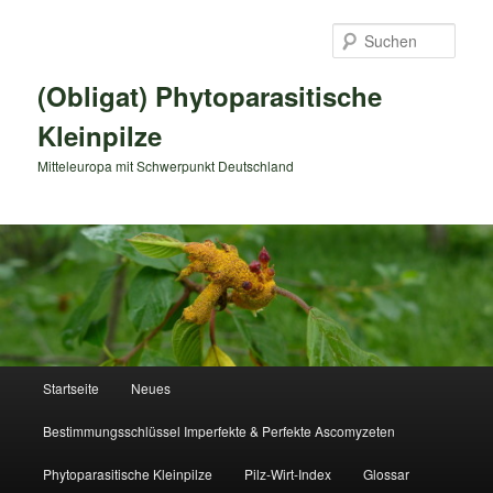
Zum
primären
Such
Inhalt
springen
(Obligat) Phytoparasitische
Kleinpilze
Mitteleuropa mit Schwerpunkt Deutschland
Hauptmenü
Startseite
Neues
Bestimmungsschlüssel Imperfekte & Perfekte Ascomyzeten
Phytoparasitische Kleinpilze
Pilz-Wirt-Index
Glossar