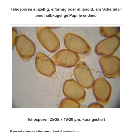
Teliosporen einzellig, eiförmig oder ellipsoid, am Scheitel in
eine halbkugelige Papille endend
Teliosporen 25-28 x 18-20 µm, kurz gestielt
Sporulationszeitraum:
Juni-September