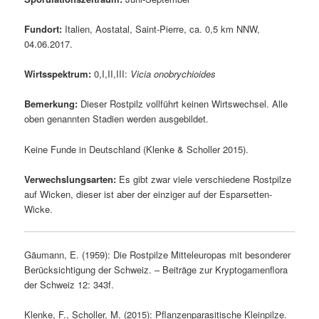
Fundort:
Italien, Aostatal, Saint-Pierre, ca. 0,5 km NNW,
04.06.2017.
Wirtsspektrum:
0,I,II,III:
Vicia onobrychioides
Bemerkung:
Dieser Rostpilz vollführt keinen Wirtswechsel. Alle
oben genannten Stadien werden ausgebildet.
Keine Funde in Deutschland (Klenke & Scholler 2015).
Verwechslungsarten:
Es gibt zwar viele verschiedene Rostpilze
auf Wicken, dieser ist aber der einziger auf der Esparsetten-
Wicke.
Gäumann, E. (1959): Die Rostpilze Mitteleuropas mit besonderer
Berücksichtigung der Schweiz. – Beiträge zur Kryptogamenflora
der Schweiz 12: 343f.
Klenke, F., Scholler, M. (2015): Pflanzenparasitische Kleinpilze.