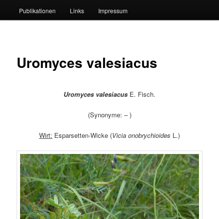
Publikationen
Links
Impressum
Uromyces valesiacus
Uromyces valesiacus
E. Fisch.
(Synonyme:
–
)
Wirt:
Esparsetten-Wicke (
Vicia
onobrychioides
L.)