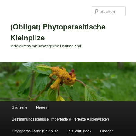
Zum
primären
Such
Inhalt
springen
(Obligat) Phytoparasitische
Kleinpilze
Mitteleuropa mit Schwerpunkt Deutschland
Hauptmenü
Startseite
Neues
Bestimmungsschlüssel Imperfekte & Perfekte Ascomyzeten
Phytoparasitische Kleinpilze
Pilz-Wirt-Index
Glossar