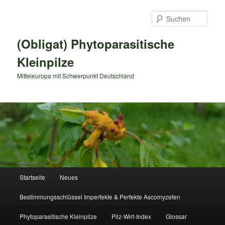
Zum
primären
Such
Inhalt
springen
(Obligat) Phytoparasitische
Kleinpilze
Mitteleuropa mit Schwerpunkt Deutschland
Hauptmenü
Startseite
Neues
Bestimmungsschlüssel Imperfekte & Perfekte Ascomyzeten
Phytoparasitische Kleinpilze
Pilz-Wirt-Index
Glossar