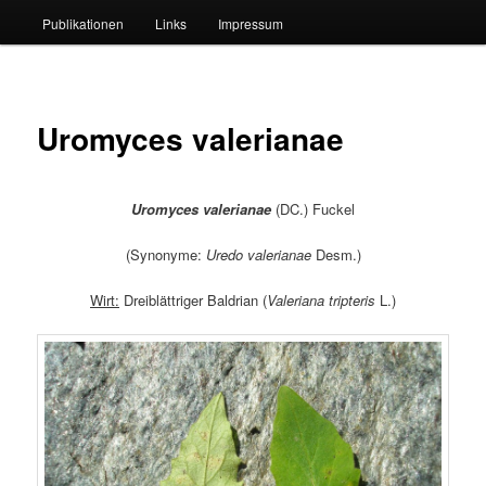
Publikationen
Links
Impressum
Uromyces valerianae
Uromyces valerianae
(DC.) Fuckel
(Synonyme:
Uredo valerianae
Desm.)
Wirt:
Dreiblättriger Baldrian (
Valeriana tripteris
L.)