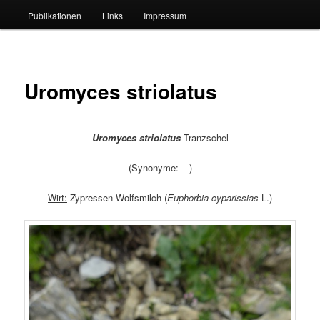
Publikationen
Links
Impressum
Uromyces striolatus
Uromyces striolatus
Tranzschel
(Synonyme:
–
)
Wirt:
Zypressen-Wolfsmilch (
Euphorbia cyparissias
L.)