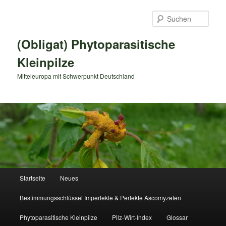
Zum
primären
Such
Inhalt
springen
(Obligat) Phytoparasitische
Kleinpilze
Mitteleuropa mit Schwerpunkt Deutschland
Hauptmenü
Startseite
Neues
Bestimmungsschlüssel Imperfekte & Perfekte Ascomyzeten
Phytoparasitische Kleinpilze
Pilz-Wirt-Index
Glossar