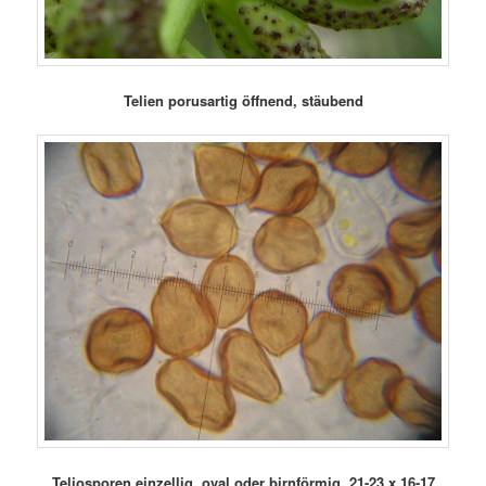
Telien porusartig öffnend, stäubend
Teliosporen einzellig, oval oder birnförmig, 21-23 x 16-17