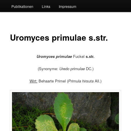
Publikationen
Links
Impressum
Uromyces primulae s.str.
Uromyces primulae
Fuckel
s.str.
(Synonyme:
Uredo primulae
DC.)
Wirt:
Behaarte Primel (
Primula hirsuta
All.)