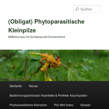
Zum
primären
Such
Inhalt
springen
(Obligat) Phytoparasitische
Kleinpilze
Mitteleuropa mit Schwerpunkt Deutschland
Hauptmenü
Startseite
Neues
Bestimmungsschlüssel Imperfekte & Perfekte Ascomyzeten
Phytoparasitische Kleinpilze
Pilz-Wirt-Index
Glossar