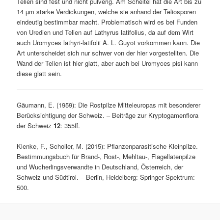
Telien sind fest und nicht pulverig. Am Scheitel hat die Art bis zu
14 µm starke Verdickungen, welche sie anhand der Teliosporen
eindeutig bestimmbar macht. Problematisch wird es bei Funden
von Uredien und Telien auf Lathyrus latifolius, da auf dem Wirt
auch Uromyces lathyri-latifolii A. L. Guyot vorkommen kann. Die
Art unterscheidet sich nur schwer von der hier vorgestellten. Die
Wand der Telien ist hier glatt, aber auch bei Uromyces pisi kann
diese glatt sein.
Gäumann, E. (1959): Die Rostpilze Mitteleuropas mit besonderer
Berücksichtigung der Schweiz. – Beiträge zur Kryptogamenflora
der Schweiz
12
: 355ff.
Klenke, F., Scholler, M. (2015): Pflanzenparasitische Kleinpilze.
Bestimmungsbuch für Brand-, Rost-, Mehltau-, Flagellatenpilze
und Wucherlingsverwandte in Deutschland, Österreich, der
Schweiz und Südtirol. – Berlin, Heidelberg: Springer Spektrum:
500.