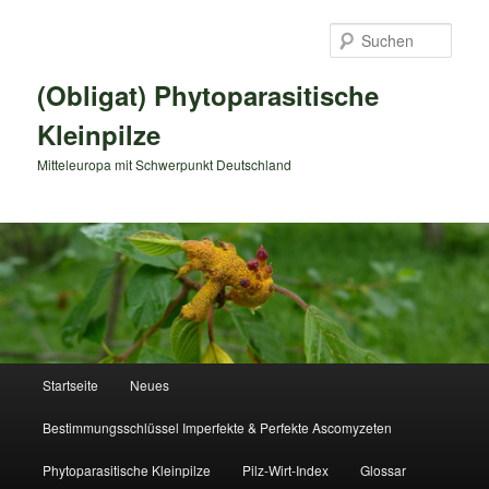
Zum
primären
Such
Inhalt
springen
(Obligat) Phytoparasitische
Kleinpilze
Mitteleuropa mit Schwerpunkt Deutschland
Hauptmenü
Startseite
Neues
Bestimmungsschlüssel Imperfekte & Perfekte Ascomyzeten
Phytoparasitische Kleinpilze
Pilz-Wirt-Index
Glossar