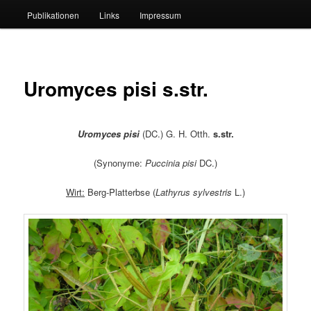
Publikationen
Links
Impressum
Uromyces pisi s.str.
Uromyces pisi
(DC.) G. H. Otth.
s.str.
(Synonyme:
Puccinia pisi
DC.)
Wirt:
Berg-Platterbse (
Lathyrus sylvestris
L.)