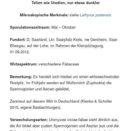
Telien wie Uredien, nur etwas dunkler
Mikroskopische Merkmale:
siehe
Lathyrus pratensis
Sporulationszeitraum:
Mai – Oktober
Fundort:
D, Saarland, Lkr. Saarpfalz-Kreis, nw Gersheim, Saar-
Bliesgau, auf der Lohe, im Rahmen der Kleinpilztagung,
01.09.2012.
Wirtsspektrum:
verschiedene Fabaceae
Bemerkung:
Es handelt sich hierbei um einen wirtswechselnden
Rostpilz. Im Frühjahr werden auf Wolfsmilch (
Euphorbia
) die
Spermogonien und Aecien gebildet.
Zerstreut auf diesem Wirt in Deutschland (Klenke & Scholler
2015, eigene Beobachtungen).
Verwechslungsarten:
Uromyces viciae-fabae
sieht ähnlich aus,
die Art bildet aber zudem Spermogonien und Aezien aus und die