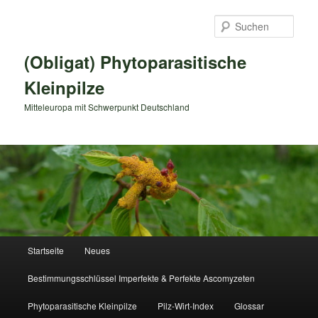
Zum
primären
Such
Inhalt
springen
(Obligat) Phytoparasitische
Kleinpilze
Mitteleuropa mit Schwerpunkt Deutschland
Hauptmenü
Startseite
Neues
Bestimmungsschlüssel Imperfekte & Perfekte Ascomyzeten
Phytoparasitische Kleinpilze
Pilz-Wirt-Index
Glossar