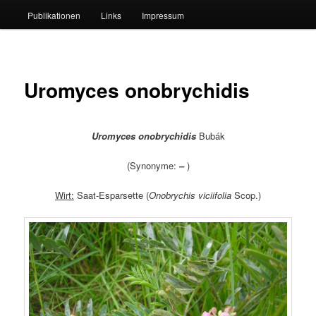
Publikationen
Links
Impressum
Uromyces onobrychidis
Uromyces onobrychidis
Bubák
(Synonyme:
–
)
Wirt:
Saat-Esparsette (
Onobrychis viciifolia
Scop.)