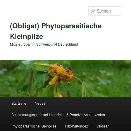
Zum
primären
Such
Inhalt
springen
(Obligat) Phytoparasitische
Kleinpilze
Mitteleuropa mit Schwerpunkt Deutschland
Hauptmenü
Startseite
Neues
Bestimmungsschlüssel Imperfekte & Perfekte Ascomyzeten
Phytoparasitische Kleinpilze
Pilz-Wirt-Index
Glossar