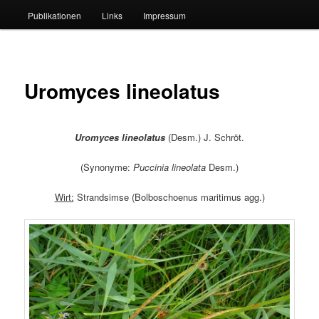
Publikationen
Links
Impressum
Uromyces lineolatus
Uromyces lineolatus
(Desm.) J. Schröt.
(Synonyme:
Puccinia lineolata
Desm.)
Wirt:
Strandsimse (Bolboschoenus maritimus agg.)