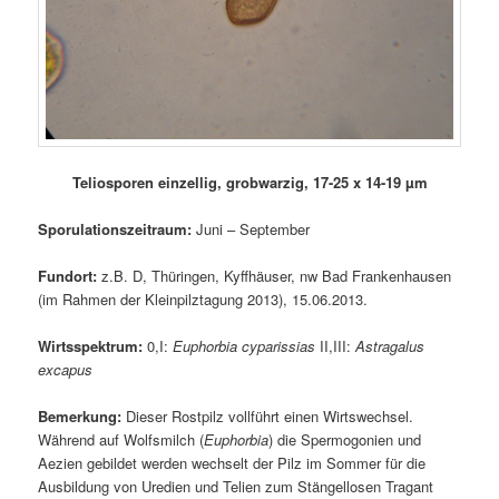
Teliosporen einzellig, grobwarzig, 17-25 x 14-19 µm
Sporulationszeitraum:
Juni – September
Fundort:
z.B. D, Thüringen, Kyffhäuser, nw Bad Frankenhausen
(im Rahmen der Kleinpilztagung 2013), 15.06.2013.
Wirtsspektrum:
0,I:
Euphorbia cyparissias
II,III:
Astragalus
excapus
Bemerkung:
Dieser Rostpilz vollführt einen Wirtswechsel.
Während auf Wolfsmilch (
Euphorbia
) die Spermogonien und
Aezien gebildet werden wechselt der Pilz im Sommer für die
Ausbildung von Uredien und Telien zum Stängellosen Tragant