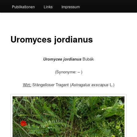
Publikationen
Links
Impressum
Uromyces jordianus
Uromyces jordianus
Bubák
(Synonyme: – )
Wirt:
Stängelloser Tragant (
Astragalus exscapus
L.)