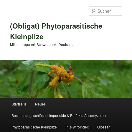
Zum
primären
Such
Inhalt
springen
(Obligat) Phytoparasitische
Kleinpilze
Mitteleuropa mit Schwerpunkt Deutschland
Hauptmenü
Startseite
Neues
Bestimmungsschlüssel Imperfekte & Perfekte Ascomyzeten
Phytoparasitische Kleinpilze
Pilz-Wirt-Index
Glossar