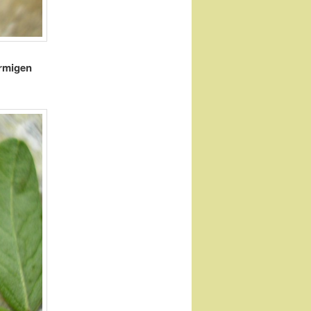
örmigen