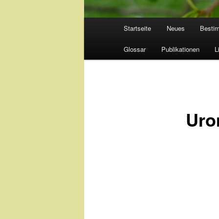
Hauptmenü
Startseite
Neues
Besti
Glossar
Publikationen
L
Uro