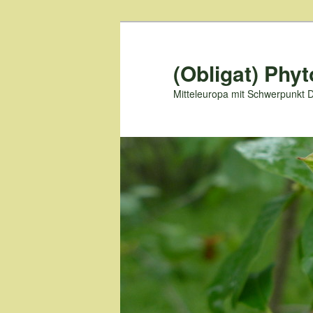
Zum
primären
Inhalt
(Obligat) Phyt
springen
Mitteleuropa mit Schwerpunkt 