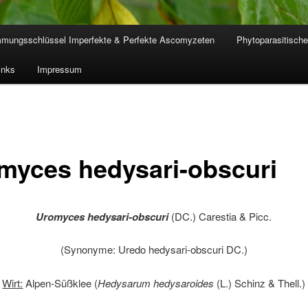
mmungsschlüssel Imperfekte & Perfekte Ascomyzeten
Phytoparasitische
inks
Impressum
myces hedysari-obscuri
Uromyces hedysari-obscuri
(DC.) Carestia & Picc.
(Synonyme: Uredo hedysari-obscuri DC.)
Wirt:
Alpen-Süßklee (
Hedysarum hedysaroides
(L.) Schinz & Thell.)