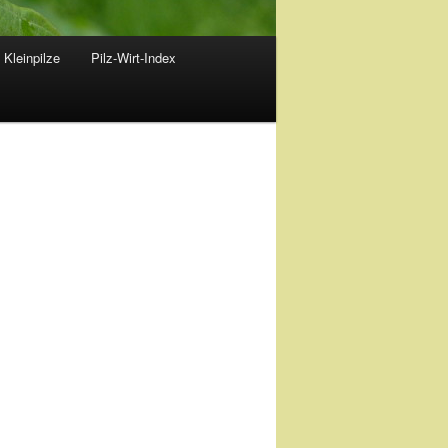
 Kleinpilze
Pilz-Wirt-Index