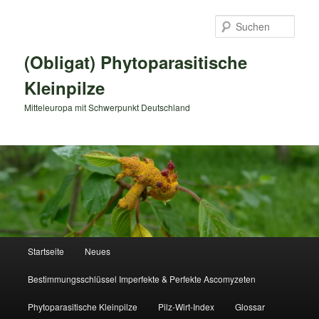
Zum
primären
Such
Inhalt
springen
(Obligat) Phytoparasitische
Kleinpilze
Mitteleuropa mit Schwerpunkt Deutschland
Hauptmenü
Startseite
Neues
Bestimmungsschlüssel Imperfekte & Perfekte Ascomyzeten
Phytoparasitische Kleinpilze
Pilz-Wirt-Index
Glossar