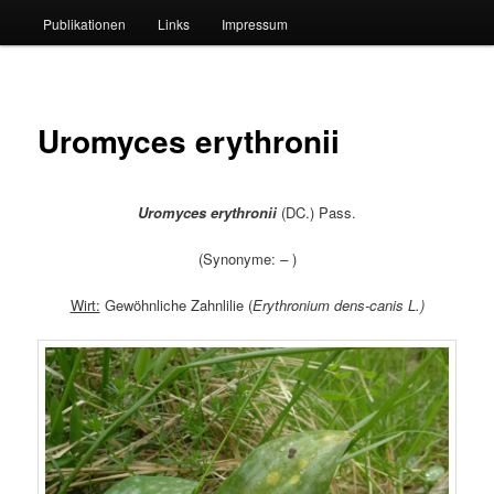
Publikationen
Links
Impressum
Uromyces erythronii
Uromyces erythronii
(DC.) Pass.
(Synonyme:
–
)
Wirt:
Gewöhnliche Zahnlilie (
Erythronium dens-canis L.)