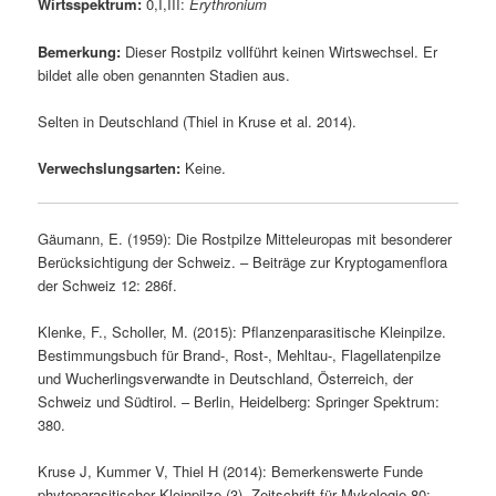
Wirtsspektrum:
0,I,III:
Erythronium
Bemerkung:
Dieser Rostpilz vollführt keinen Wirtswechsel. Er
bildet alle oben genannten Stadien aus.
Selten in Deutschland (Thiel in Kruse et al. 2014).
Verwechslungsarten:
Keine.
Gäumann, E. (1959): Die Rostpilze Mitteleuropas mit besonderer
Berücksichtigung der Schweiz. – Beiträge zur Kryptogamenflora
der Schweiz 12: 286f.
Klenke, F., Scholler, M. (2015): Pflanzenparasitische Kleinpilze.
Bestimmungsbuch für Brand-, Rost-, Mehltau-, Flagellatenpilze
und Wucherlingsverwandte in Deutschland, Österreich, der
Schweiz und Südtirol. – Berlin, Heidelberg: Springer Spektrum:
380.
Kruse J, Kummer V, Thiel H (2014): Bemerkenswerte Funde
phytoparasitischer Kleinpilze (3). Zeitschrift für Mykologie 80: