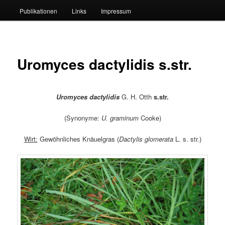
Publikationen
Links
Impressum
Uromyces dactylidis s.str.
Uromyces dactylidis
G. H. Otth
s.str.
(Synonyme:
U. graminum
Cooke)
Wirt:
Gewöhnliches Knäuelgras (
Dactylis glomerata
L. s. str.)