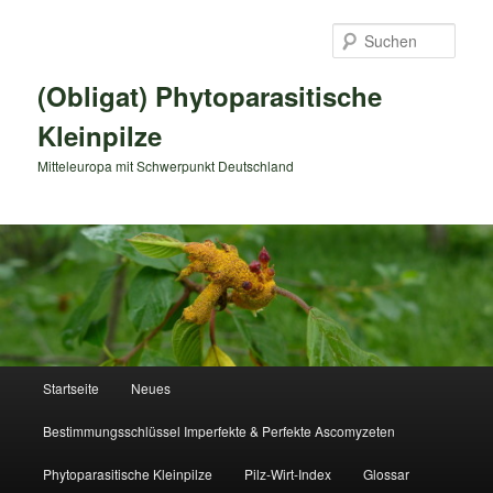
Zum
primären
Such
Inhalt
springen
(Obligat) Phytoparasitische
Kleinpilze
Mitteleuropa mit Schwerpunkt Deutschland
Hauptmenü
Startseite
Neues
Bestimmungsschlüssel Imperfekte & Perfekte Ascomyzeten
Phytoparasitische Kleinpilze
Pilz-Wirt-Index
Glossar