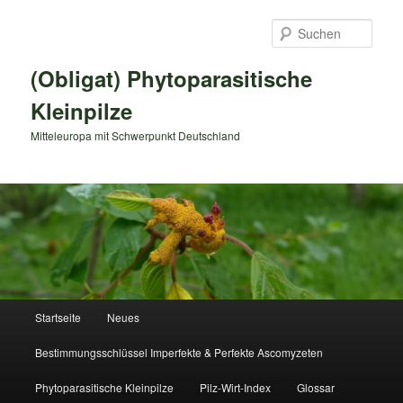
Zum
primären
Such
Inhalt
springen
(Obligat) Phytoparasitische
Kleinpilze
Mitteleuropa mit Schwerpunkt Deutschland
Hauptmenü
Startseite
Neues
Bestimmungsschlüssel Imperfekte & Perfekte Ascomyzeten
Phytoparasitische Kleinpilze
Pilz-Wirt-Index
Glossar