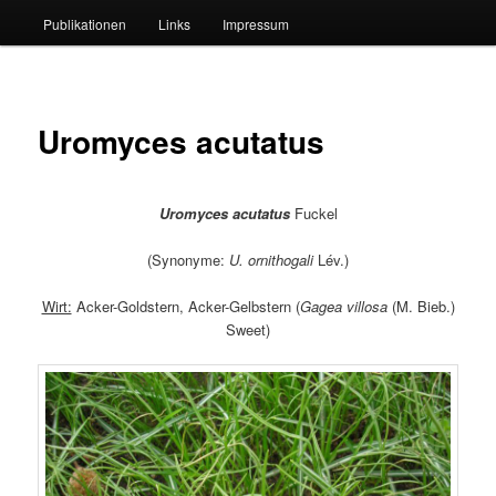
Publikationen
Links
Impressum
Uromyces acutatus
Uromyces acutatus
Fuckel
(Synonyme:
U. ornithogali
Lév.)
Wirt:
Acker-Goldstern, Acker-Gelbstern (
Gagea villosa
(M. Bieb.)
Sweet)