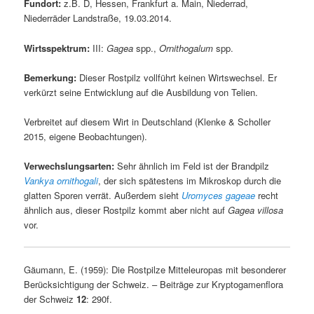
Fundort:
z.B. D, Hessen, Frankfurt a. Main, Niederrad,
Niederräder Landstraße, 19.03.2014.
Wirtsspektrum:
III:
Gagea
spp.,
Ornithogalum
spp.
Bemerkung:
Dieser Rostpilz vollführt keinen Wirtswechsel. Er
verkürzt seine Entwicklung auf die Ausbildung von Telien.
Verbreitet auf diesem Wirt in Deutschland (Klenke & Scholler
2015, eigene Beobachtungen).
Verwechslungsarten:
Sehr ähnlich im Feld ist der Brandpilz
Vankya ornithogali
, der sich spätestens im Mikroskop durch die
glatten Sporen verrät. Außerdem sieht
Uromyces gageae
recht
ähnlich aus, dieser Rostpilz kommt aber nicht auf
Gagea villosa
vor.
Gäumann, E. (1959): Die Rostpilze Mitteleuropas mit besonderer
Berücksichtigung der Schweiz. – Beiträge zur Kryptogamenflora
der Schweiz
12
: 290f.