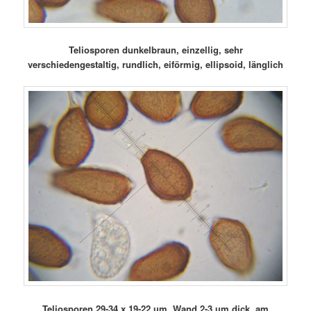
Teliosporen dunkelbraun, einzellig, sehr
verschiedengestaltig, rundlich, eiförmig, ellipsoid, länglich
Teliosporen 29-34 x 19-22 µm, Wand 2-3 µm dick, am