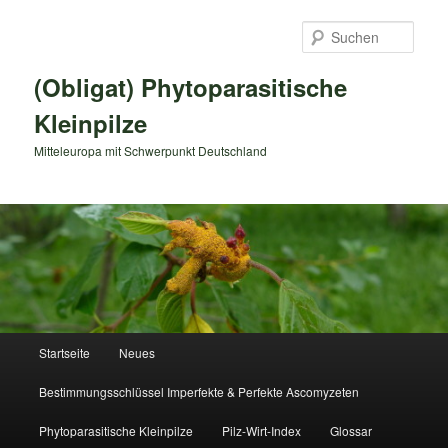
Zum
primären
Such
Inhalt
springen
(Obligat) Phytoparasitische
Kleinpilze
Mitteleuropa mit Schwerpunkt Deutschland
Hauptmenü
Startseite
Neues
Bestimmungsschlüssel Imperfekte & Perfekte Ascomyzeten
Phytoparasitische Kleinpilze
Pilz-Wirt-Index
Glossar