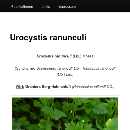
Publikationen
Links
Impressum
Urocystis ranunculi
Urocystis ranunculi
(Lib.) Moesz
(Synonyme:
Sporisorium ranunculi
Lib.,
Tuburcinia ranunculi
(Lib.) Liro)
Wirt:
Greniers Berg-Hahnenfuß
(
Ranunculus villarsii
DC.
)