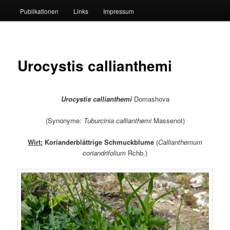
Publikationen
Links
Impressum
Urocystis callianthemi
Urocystis callianthemi
Domashova
(Synonyme:
Tuburcinia callianthemi
Massenot)
Wirt:
Korianderblättrige Schmuckblume
(
Callianthemum
coriandrifolium
Rchb.)