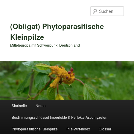
Zum
primären
Such
Inhalt
springen
(Obligat) Phytoparasitische
Kleinpilze
Mitteleuropa mit Schwerpunkt Deutschland
Hauptmenü
Startseite
Neues
Bestimmungsschlüssel Imperfekte & Perfekte Ascomyzeten
Phytoparasitische Kleinpilze
Pilz-Wirt-Index
Glossar