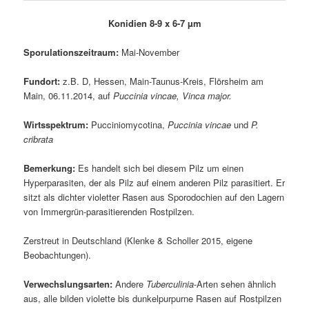
Konidien 8-9 x 6-7 µm
Sporulationszeitraum:
Mai-November
Fundort:
z.B. D, Hessen, Main-Taunus-Kreis, Flörsheim am
Main, 06.11.2014, auf
Puccinia vincae, Vinca major.
Wirtsspektrum:
Pucciniomycotina,
Puccinia vincae
und
P.
cribrata
Bemerkung:
Es handelt sich bei diesem Pilz um einen
Hyperparasiten, der als Pilz auf einem anderen Pilz parasitiert. Er
sitzt als dichter violetter Rasen aus Sporodochien auf den Lagern
von Immergrün-parasitierenden Rostpilzen.
Zerstreut in Deutschland (Klenke & Scholler 2015, eigene
Beobachtungen).
Verwechslungsarten:
Andere
Tuberculinia
-Arten sehen ähnlich
aus, alle bilden violette bis dunkelpurpurne Rasen auf Rostpilzen