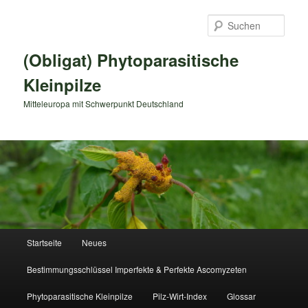
Zum
primären
Such
Inhalt
springen
(Obligat) Phytoparasitische
Kleinpilze
Mitteleuropa mit Schwerpunkt Deutschland
Hauptmenü
Startseite
Neues
Bestimmungsschlüssel Imperfekte & Perfekte Ascomyzeten
Phytoparasitische Kleinpilze
Pilz-Wirt-Index
Glossar