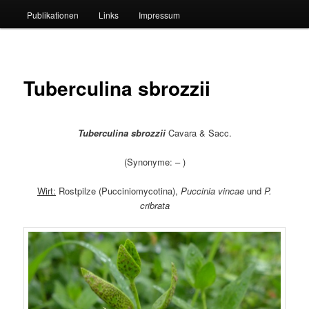
Publikationen
Links
Impressum
Tuberculina sbrozzii
Tuberculina sbrozzii
Cavara & Sacc.
(Synonyme: – )
Wirt:
Rostpilze (Pucciniomycotina),
Puccinia vincae
und
P.
cribrata