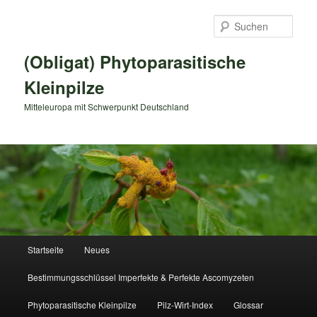
Zum
primären
Such
Inhalt
springen
(Obligat) Phytoparasitische
Kleinpilze
Mitteleuropa mit Schwerpunkt Deutschland
Hauptmenü
Startseite
Neues
Bestimmungsschlüssel Imperfekte & Perfekte Ascomyzeten
Phytoparasitische Kleinpilze
Pilz-Wirt-Index
Glossar