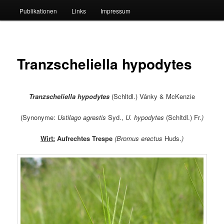
Publikationen
Links
Impressum
Tranzscheliella hypodytes
Tranzscheliella hypodytes
(Schltdl.) Vánky & McKenzie
(Synonyme:
Ustilago agrestis
Syd.,
U. hypodytes
(Schltdl.) Fr.
)
Wirt:
Aufrechtes Trespe
(
Bromus erectus
Huds.
)