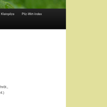
 Kleinpilze
Pilz-Wirt-Index
hröt.,
f.)