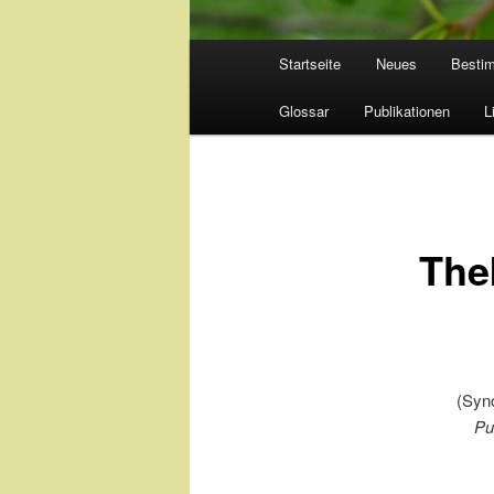
Hauptmenü
Startseite
Neues
Besti
Glossar
Publikationen
L
The
(Syn
Pu