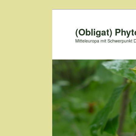
Zum
primären
Inhalt
(Obligat) Phyt
springen
Mitteleuropa mit Schwerpunkt 