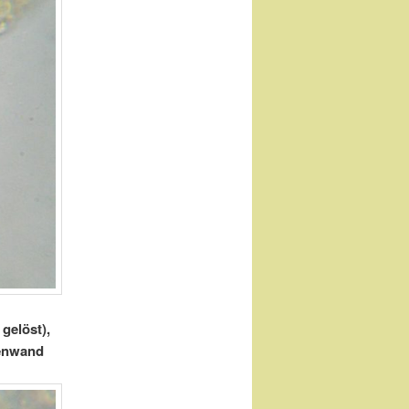
gelöst),
ßenwand