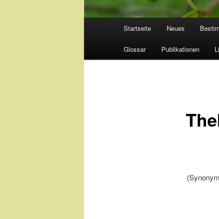
Hauptmenü
Startseite
Neues
Besti
Glossar
Publikationen
L
The
(Synony