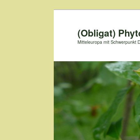
Zum
primären
Inhalt
(Obligat) Phyt
springen
Mitteleuropa mit Schwerpunkt 