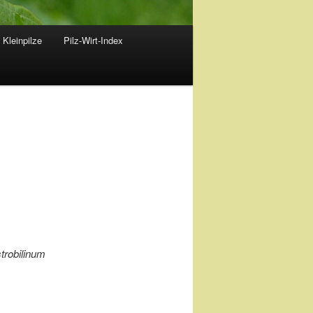
 Kleinpilze
Pilz-Wirt-Index
strobilinum