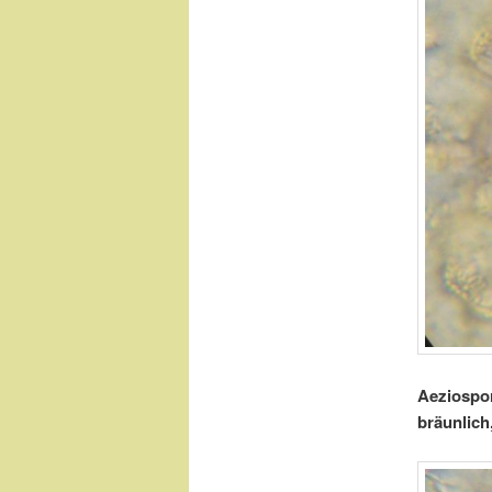
Aeziospor
bräunlich