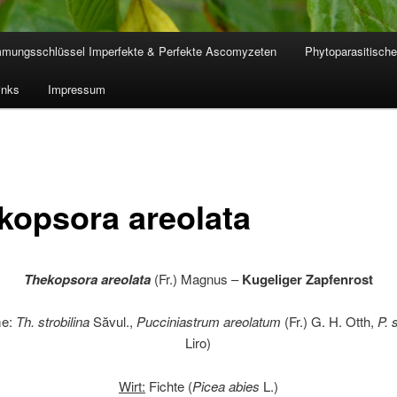
mmungsschlüssel Imperfekte & Perfekte Ascomyzeten
Phytoparasitische
inks
Impressum
kopsora areolata
Thekopsora areolata
(Fr.) Magnus –
Kugeliger Zapfenrost
me:
Th. strobilina
Săvul.,
Pucciniastrum areolatum
(Fr.) G. H. Otth,
P. 
Liro)
Wirt:
Fichte (
Picea abies
L.)