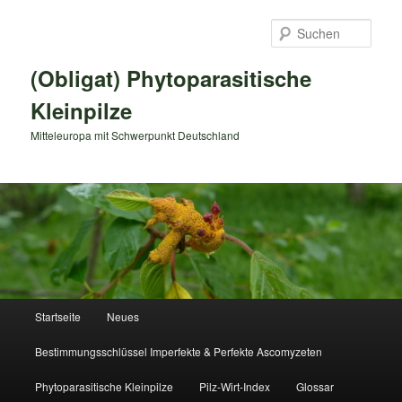
Zum
primären
Such
Inhalt
springen
(Obligat) Phytoparasitische
Kleinpilze
Mitteleuropa mit Schwerpunkt Deutschland
Hauptmenü
Startseite
Neues
Bestimmungsschlüssel Imperfekte & Perfekte Ascomyzeten
Phytoparasitische Kleinpilze
Pilz-Wirt-Index
Glossar