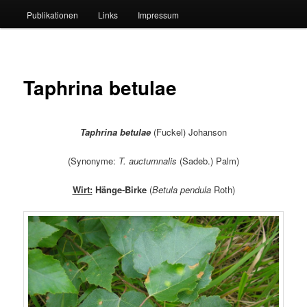
Publikationen
Links
Impressum
Taphrina betulae
Taphrina betulae
(Fuckel) Johanson
(Synonyme:
T. auctumnalis
(Sadeb.) Palm)
Wirt:
Hänge-Birke
(
Betula pendula
Roth)