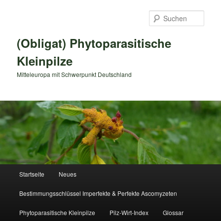
Zum
primären
Such
Inhalt
springen
(Obligat) Phytoparasitische
Kleinpilze
Mitteleuropa mit Schwerpunkt Deutschland
Hauptmenü
Startseite
Neues
Bestimmungsschlüssel Imperfekte & Perfekte Ascomyzeten
Phytoparasitische Kleinpilze
Pilz-Wirt-Index
Glossar