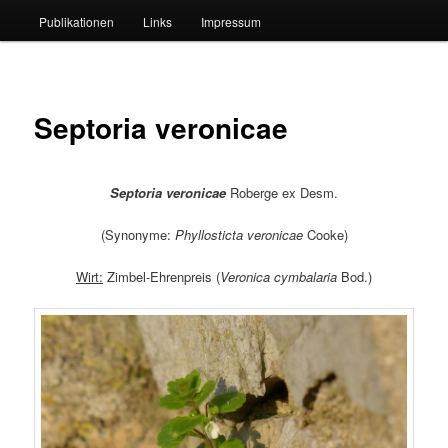
Publikationen
Links
Impressum
Septoria veronicae
Septoria veronicae
Roberge ex Desm.
(Synonyme:
Phyllosticta veronicae
Cooke)
Wirt:
Zimbel-Ehrenpreis (
Veronica cymbalaria
Bod.)