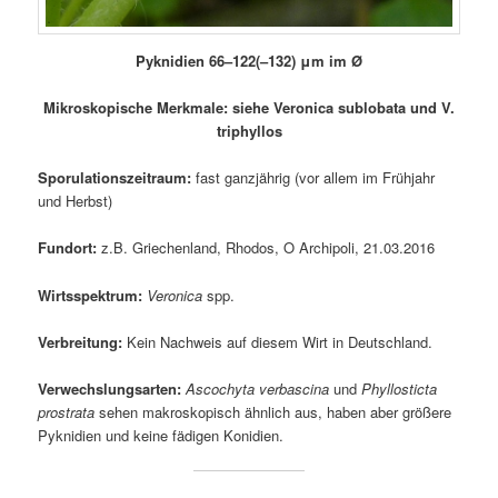
Pyknidien
66–122(–132)
μm
im Ø
Mikroskopische Merkmale: siehe Veronica sublobata und V.
triphyllos
Sporulationszeitraum:
fast ganzjährig (vor allem im Frühjahr
und Herbst)
Fundort:
z.B. Griechenland, Rhodos, O Archipoli, 21.03.2016
Wirtsspektrum:
Veronica
spp.
Verbreitung:
Kein Nachweis auf diesem Wirt in Deutschland.
Verwechslungsarten:
Ascochyta verbascina
und
Phyllosticta
prostrata
sehen makroskopisch ähnlich aus, haben aber größere
Pyknidien und keine fädigen Konidien.