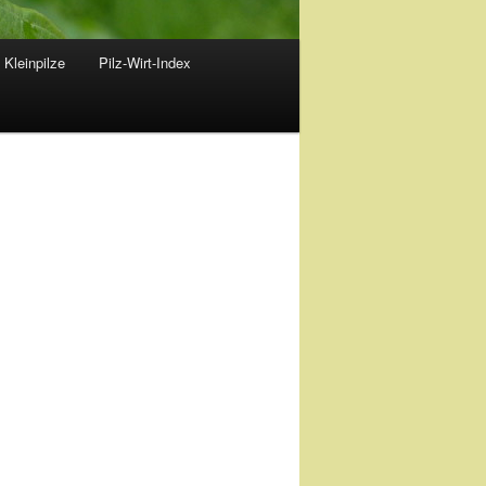
 Kleinpilze
Pilz-Wirt-Index