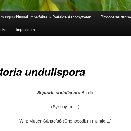
mmungsschlüssel Imperfekte & Perfekte Ascomyzeten
Phytoparasitische
inks
Impressum
toria undulispora
Septoria undulispora
Bubák
(Synonyme:
–
)
Wirt:
Mauer-Gänsefuß (Chenopodium murale L.)