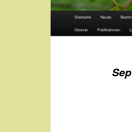
Hauptmenü
Startseite
Neues
Besti
Glossar
Publikationen
L
Sep