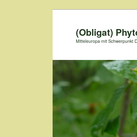
Zum
primären
Inhalt
(Obligat) Phyt
springen
Mitteleuropa mit Schwerpunkt 