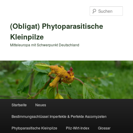
Zum
primären
Such
Inhalt
springen
(Obligat) Phytoparasitische
Kleinpilze
Mitteleuropa mit Schwerpunkt Deutschland
Hauptmenü
Startseite
Neues
Bestimmungsschlüssel Imperfekte & Perfekte Ascomyzeten
Phytoparasitische Kleinpilze
Pilz-Wirt-Index
Glossar