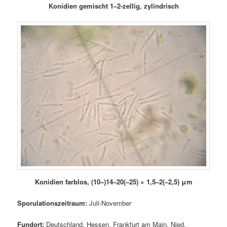
Konidien gemischt 1–2-zellig, zylindrisch
Konidien farblos,
(10–)14–20(–25) × 1,5–2(–2,5) μm
Sporulationszeitraum:
Juli-November
Fundort:
Deutschland, Hessen, Frankfurt am Main, Nied,