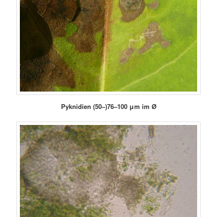
Pyknidien (50–)76–100 μm im Ø