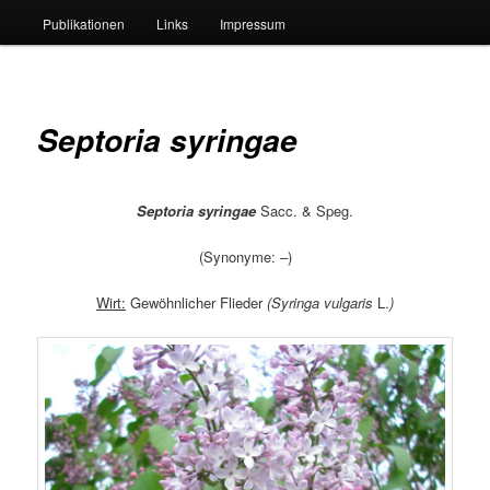
Publikationen
Links
Impressum
Septoria syringae
Septoria syringae
Sacc. & Speg.
(Synonyme:
–
)
Wirt:
Gewöhnlicher Flieder
(Syringa vulgaris
L.
)