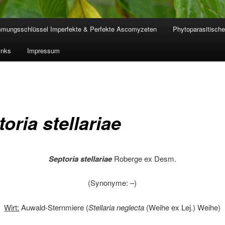
mmungsschlüssel Imperfekte & Perfekte Ascomyzeten
Phytoparasitische
inks
Impressum
oria stellariae
Septoria stellariae
Roberge ex Desm.
(Synonyme:
–
)
Wirt:
Auwald-Sternmiere (
Stellaria neglecta
(Weihe ex Lej.) Weihe)