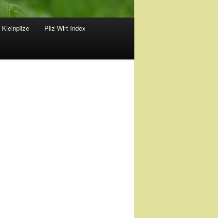
 Kleinpilze
Pilz-Wirt-Index