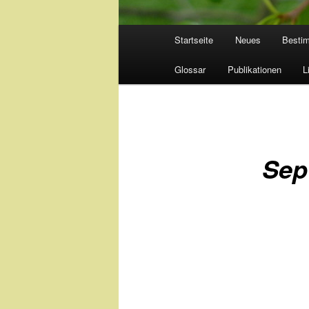
Hauptmenü
Startseite
Neues
Besti
Glossar
Publikationen
L
Sept