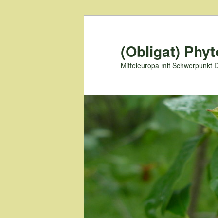
Zum
primären
Inhalt
(Obligat) Phyt
springen
Mitteleuropa mit Schwerpunkt 