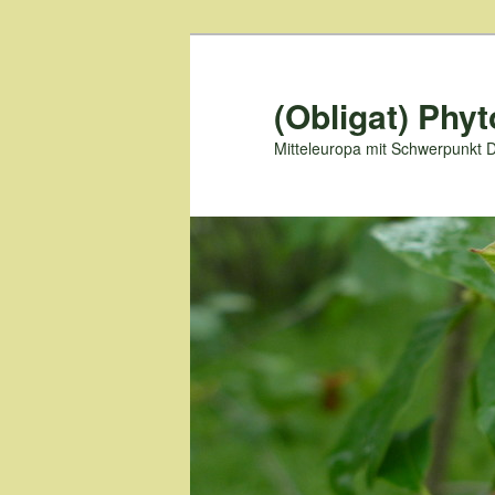
Zum
primären
Inhalt
(Obligat) Phyt
springen
Mitteleuropa mit Schwerpunkt 