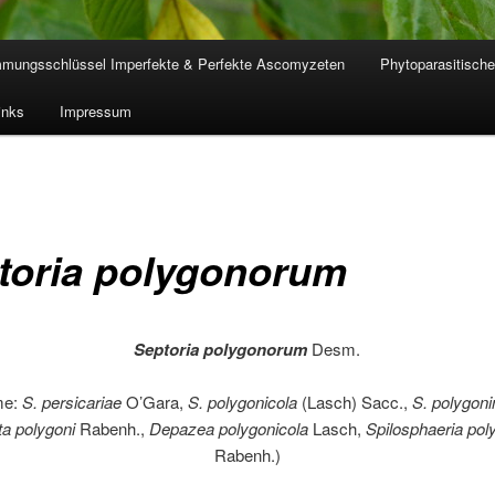
mmungsschlüssel Imperfekte & Perfekte Ascomyzeten
Phytoparasitische
inks
Impressum
toria polygonorum
Septoria polygonorum
Desm.
me:
S. persicariae
O’Gara,
S. polygonicola
(Lasch) Sacc.,
S. polygoni
a polygoni
Rabenh.,
Depazea polygonicola
Lasch,
Spilosphaeria po
Rabenh.)