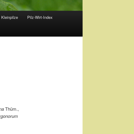
 Kleinpilze
Pilz-Wirt-Index
na
Thüm.,
lygonorum