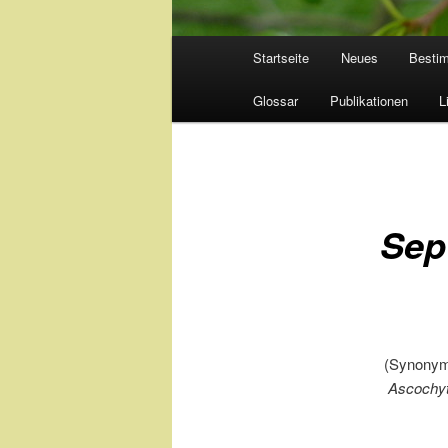
Hauptmenü
Startseite
Neues
Besti
Glossar
Publikationen
L
Sep
(Synony
Ascochyt