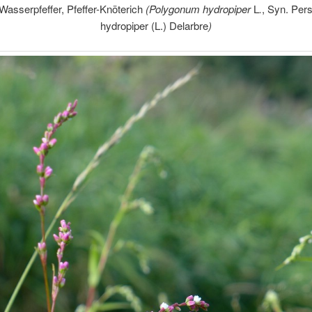
Wasserpfeffer, Pfeffer-Knöterich
(Polygonum hydropiper
L
.
, Syn. Pers
hydropiper (L.) Delarbre
)