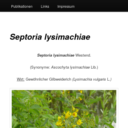
Publikationen
Links
Impressum
Septoria lysimachiae
Septoria lysimachiae
Westend.
(Synonyme:
Ascochyta lysimachiae
Lib.)
Wirt:
Gewöhnlicher Gilbweiderich
(Lysimachia vulgaris
L.
)