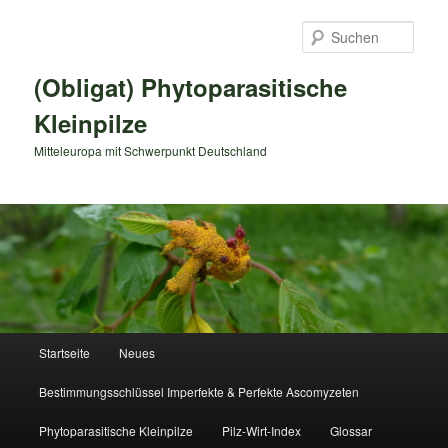
Zum
primären
Such
Inhalt
springen
(Obligat) Phytoparasitische
Kleinpilze
Mitteleuropa mit Schwerpunkt Deutschland
Hauptmenü
Startseite
Neues
Bestimmungsschlüssel Imperfekte & Perfekte Ascomyzeten
Phytoparasitische Kleinpilze
Pilz-Wirt-Index
Glossar