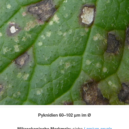
Pyknidien 60–102 µm im Ø
Mikroskopische Merkmale:
siehe
Lamium orvala