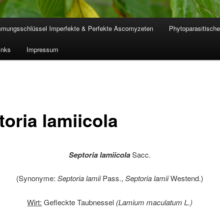
mmungsschlüssel Imperfekte & Perfekte Ascomyzeten
Phytoparasitische
inks
Impressum
toria lamiicola
Septoria lamiicola
Sacc.
(Synonyme:
Septoria lamii
Pass.,
Septoria lamii
Westend.)
Wirt:
Gefleckte Taubnessel
(Lamium maculatum L.)