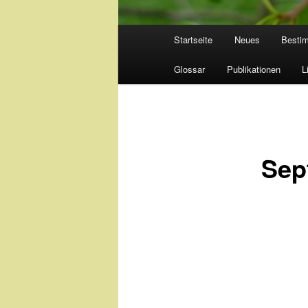
Hauptmenü
Startseite
Neues
Besti
Glossar
Publikationen
L
Sep