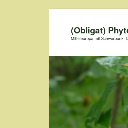
Zum
primären
Inhalt
(Obligat) Phyt
springen
Mitteleuropa mit Schwerpunkt 