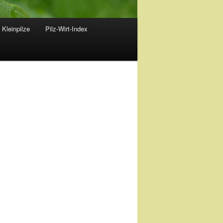
 Kleinpilze
Pilz-Wirt-Index