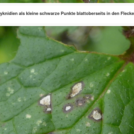
yknidien als kleine schwarze Punkte blattoberseits in den Fleck