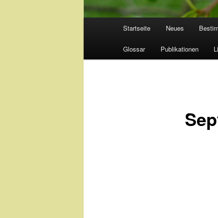
Hauptmenü
Startseite
Neues
Besti
Glossar
Publikationen
L
Sep