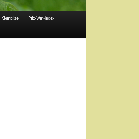
 Kleinpilze
Pilz-Wirt-Index