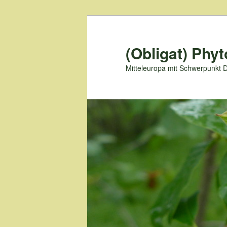
Zum
primären
Inhalt
(Obligat) Phyt
springen
Mitteleuropa mit Schwerpunkt 