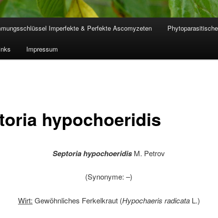
mmungsschlüssel Imperfekte & Perfekte Ascomyzeten
Phytoparasitische
inks
Impressum
toria hypochoeridis
Septoria hypochoeridis
M. Petrov
(Synonyme:
–
)
Wirt:
Gewöhnliches Ferkelkraut (
Hypochaeris radicata
L.)