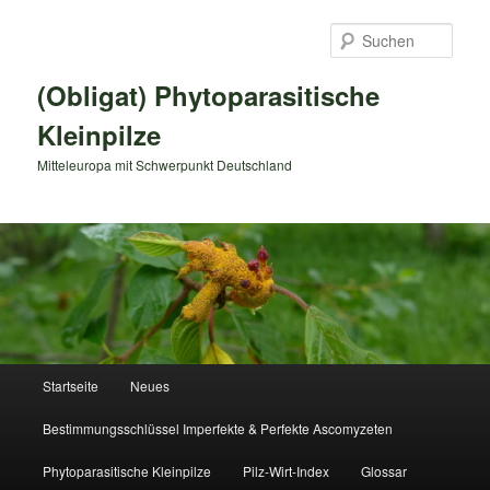
Zum
primären
Such
Inhalt
springen
(Obligat) Phytoparasitische
Kleinpilze
Mitteleuropa mit Schwerpunkt Deutschland
Hauptmenü
Startseite
Neues
Bestimmungsschlüssel Imperfekte & Perfekte Ascomyzeten
Phytoparasitische Kleinpilze
Pilz-Wirt-Index
Glossar