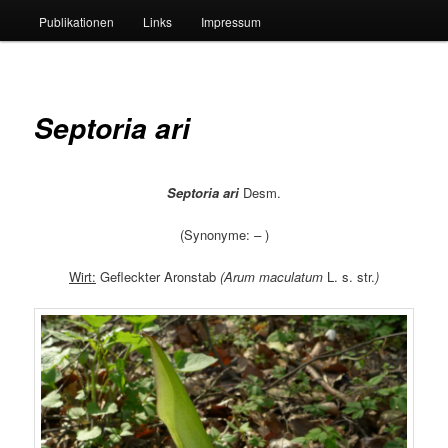
Publikationen
Links
Impressum
Septoria ari
Septoria ari
Desm.
(Synonyme:
–
)
Wirt:
Gefleckter Aronstab
(Arum maculatum
L. s. str.
)