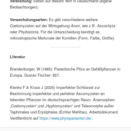
Verbreitung:
Selten auf diesem Wirt in Deutschland (eigene
Beobachtungen).
Verwechslungsarten:
Es gibt verschiedene weitere
Coelomyzeten auf der Wirtsgattung
Arum
, wie z.B.
Ascochyta
oder
Phyllosticta
. Für die Unterscheidung benötigt es
mikroskopische Merkmale der Konidien (Form, Farbe, Größe).
Literatur
Brandenburger, W (1985): Parasitische Pilze an Gefäßpflanzen in
Europa. Gustav Fischer: 857.
Klenke F & Kruse J (2025) Imperfekter Schlüssel zur
Bestimmung imperfekter und perfekter Ascomyzeten an
lebenden Pflanzen im deutschsprachigen Raum. Anamorphen:
„Coelomyzeten“ und „Hyphomyzeten“ und Teleomorphe außer
Taphrinales und Erysiphales (Echter Mehltau). Arbeitsdokument.
Veröffentlicht auf
https://www.phytoparasiten.de/
.